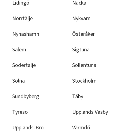
Lidingö
Nacka
Norrtälje
Nykvarn
Nynäshamn
Österåker
Salem
Sigtuna
Södertälje
Sollentuna
Solna
Stockholm
Sundbyberg
Täby
Tyresö
Upplands Väsby
Upplands-Bro
Värmdö