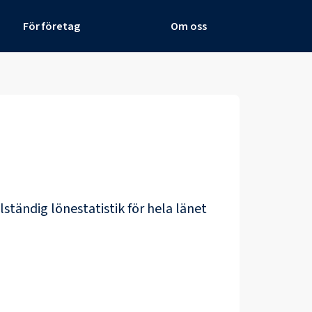
För företag
Om oss
llständig lönestatistik för hela länet