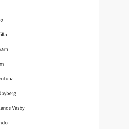
rö
älla
varn
em
entuna
dbyberg
lands Väsby
mdö