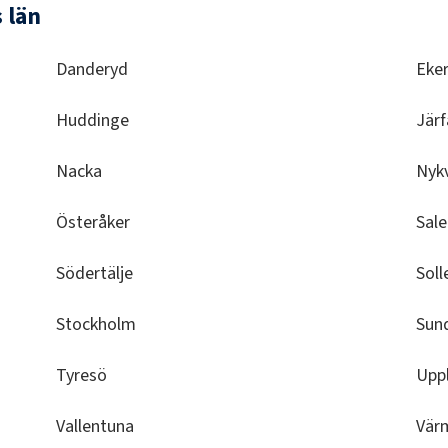
 län
Danderyd
Eke
Huddinge
Järf
Nacka
Nyk
Österåker
Sal
Södertälje
Soll
Stockholm
Sun
Tyresö
Upp
Vallentuna
Vär