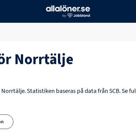
för
Norrtälje
r Norrtälje. Statistiken baseras på data från SCB.
Se fu
ön