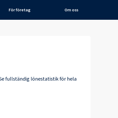
För företag
Om oss
Se fullständig lönestatistik för hela