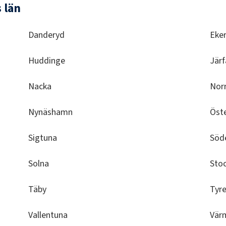
 län
Danderyd
Eke
Huddinge
Järf
Nacka
Norr
Nynäshamn
Öst
Sigtuna
Söde
Solna
Sto
Täby
Tyr
Vallentuna
Vär