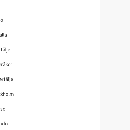
rö
älla
tälje
eråker
rtälje
ckholm
esö
mdö