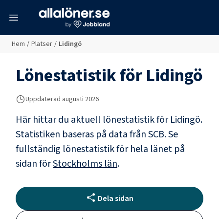
meny
Hem
/
Platser
/
Lidingö
Lönestatistik för
Lidingö
Uppdaterad
augusti 2026
Här hittar du aktuell lönestatistik för Lidingö.
Statistiken baseras på data från SCB.
Se
fullständig lönestatistik för hela länet på
sidan för
Stockholms län
.
Dela sidan