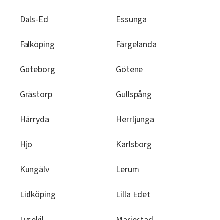
Dals-Ed
Essunga
Falköping
Färgelanda
Göteborg
Götene
Grästorp
Gullspång
Härryda
Herrljunga
Hjo
Karlsborg
Kungälv
Lerum
Lidköping
Lilla Edet
Lysekil
Mariestad