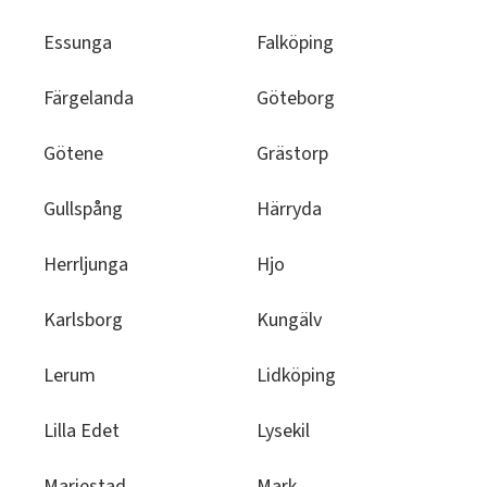
Essunga
Falköping
Färgelanda
Göteborg
Götene
Grästorp
Gullspång
Härryda
Herrljunga
Hjo
Karlsborg
Kungälv
Lerum
Lidköping
Lilla Edet
Lysekil
Mariestad
Mark