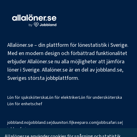
Allalöner.se – din plattform för lönestatistik i Sverige.
Med en modern design och förbättrad funktionalitet
erbjuder Allalöner.se nu alla möjligheter att jämföra
löner i Sverige. Allalöner.se är en del av jobbland.se,
Sveriges största jobbplattform.
Lön för sjuksköterska
Lön för elektriker
Lön för undersköterska
Lön för enhetschef
jobbland.no
|
jobbland.se
|
duunitori.fi
|
keeparo.com
|
jobbsafari.se
|
jobbsafari.no
Allalöner.se använder cookies för spårning och statistik.