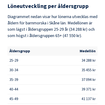
Löneutveckling per åldersgrupp
Diagrammet nedan visar hur lönerna utvecklas med
åldern för barnmorska i Skåne län. Medellönen är
som lägst i åldersgruppen 25-29 år (34 288 kr) och
som högst i åldersgruppen 65+ (47 550 kr).
Åldersgrupp
Medellön
25-29
34 288 kr
30-34
35 455 kr
35-39
37 094 kr
40-44
39 371 kr
45-49
41 137 kr