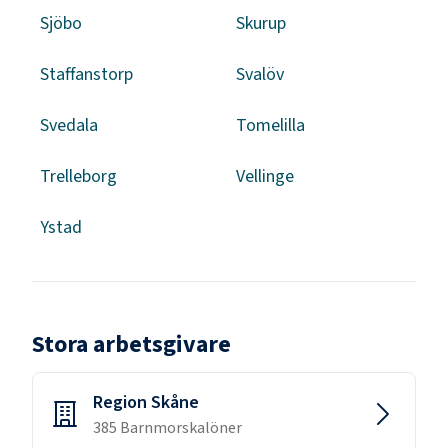
Sjöbo
Skurup
Staffanstorp
Svalöv
Svedala
Tomelilla
Trelleborg
Vellinge
Ystad
Stora arbetsgivare
Region Skåne
385
Barnmorska
löner