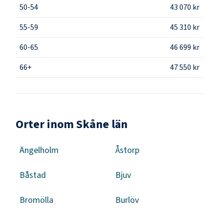
50-54
43 070 kr
55-59
45 310 kr
60-65
46 699 kr
66+
47 550 kr
Orter inom Skåne län
Ängelholm
Åstorp
Båstad
Bjuv
Bromölla
Burlöv