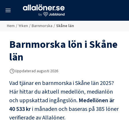
meny
Hem
/
Yrken
/
Barnmorska
/
Skåne län
Barnmorska
lön i
Skåne
län
Uppdaterad
augusti 2026
Vad tjänar en
barnmorska
i
Skåne län
2025?
Här hittar du aktuell medellön, medianlön
och uppskattad ingångslön.
Medellönen är
40 533 kr
i månaden och baseras på
385
löner
verifierade av Allalöner.