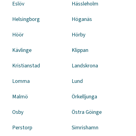
Eslöv
Hässleholm
Helsingborg
Höganäs
Höör
Hörby
Kävlinge
Klippan
Kristianstad
Landskrona
Lomma
Lund
Malmö
Örkelljunga
Osby
Östra Göinge
Perstorp
Simrishamn