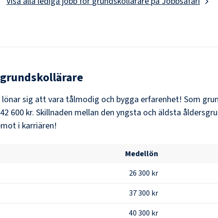
Visa alla lediga jobb för
grundskollärare
på Jobbsafari
grundskollärare
t lönar sig att vara tålmodig och bygga erfarenhet! Som
grun
42 600 kr
. Skillnaden mellan den yngsta och äldsta åldersgru
mot i karriären!
Medellön
26 300 kr
37 300 kr
40 300 kr