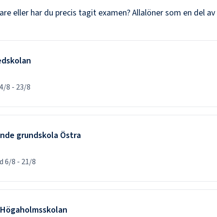
are
eller har du precis tagit examen? Allalöner som en del av
hedskolan
4/8
-
23/8
ande grundskola Östra
od
6/8
-
21/8
ll Högaholmsskolan