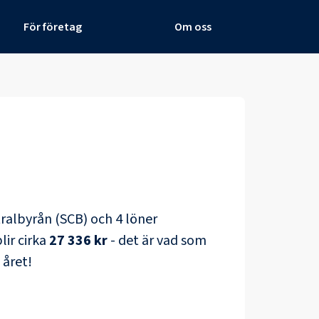
För företag
Om oss
ntralbyrån (SCB) och
4 löner
lir cirka
27 336 kr
- det är vad som
 året!