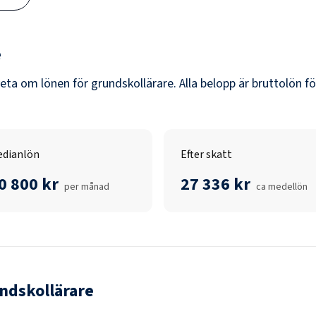
e
veta om lönen för
grundskollärare
. Alla belopp är bruttolön f
dianlön
Efter skatt
0 800 kr
27 336 kr
per månad
ca medellön
ndskollärare