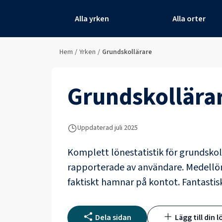
Alla yrken
Alla orter
Hem
/
Yrken
/
Grundskollärare
Grundskollära
Uppdaterad juli 2025
Komplett lönestatistik för
grundskol
rapporterade av användare
. Medellö
faktiskt hamnar på kontot.
Fantastis
Dela sidan
Lägg till din l