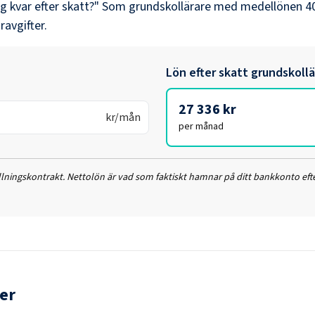
ag kvar efter skatt?" Som
grundskollärare
med medellönen
4
ravgifter.
Lön efter skatt
grundskollä
27 336 kr
kr/mån
per månad
ällningskontrakt. Nettolön är vad som faktiskt hamnar på ditt bankkonto efte
er