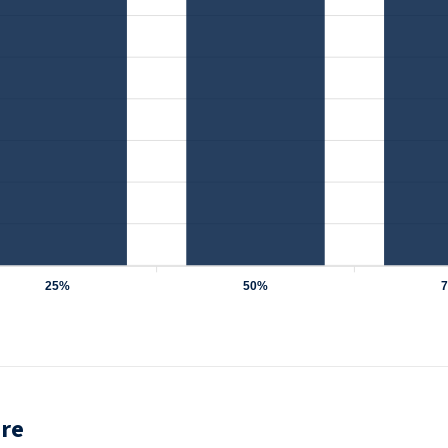
25%
50%
are