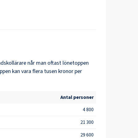
dskollärare
når man oftast lönetoppen
ppen kan vara flera tusen kronor per
Antal personer
4 800
21 300
29 600