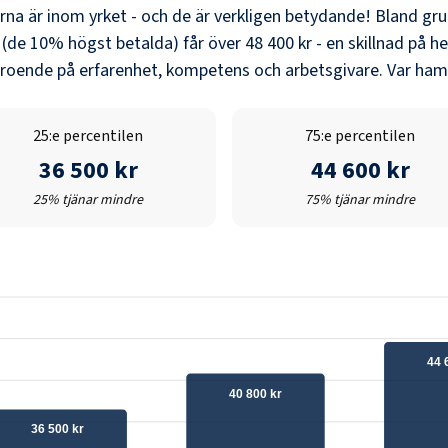
erna är inom yrket - och de är verkligen betydande! Bland
gru
 (de 10% högst betalda) får över
48 400 kr
- en skillnad på he
eroende på erfarenhet, kompetens och arbetsgivare. Var hamn
25:e percentilen
75:e percentilen
36 500 kr
44 600 kr
25% tjänar mindre
75% tjänar mindre
44 
40 800 kr
36 500 kr