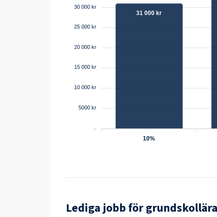
30 000 kr
31 000 kr
25 000 kr
20 000 kr
15 000 kr
10 000 kr
5000 kr
..
10%
Lediga jobb för
grundskollär