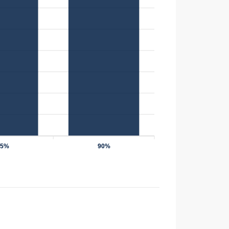
75%
90%