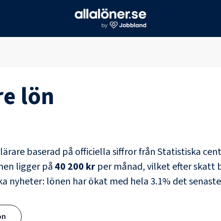
re
lön
lärare
baserad på officiella siffror från Statistiska ce
nen ligger på
40 200 kr
per månad, vilket efter skatt b
ka nyheter: lönen har ökat med hela
3.1
% det senaste
ön