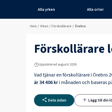
Alla yrken
Alla orter
Hem
/
Yrken
/
Förskollärare
/
Örebro
Förskollärare
l
Uppdaterad
augusti 2026
Vad tjänar en
förskollärare
i
Örebro
2
är
34 406 kr
i månaden och baseras 
Dela sidan
Lägg till din l