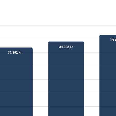
36 
34 082 kr
31 892 kr