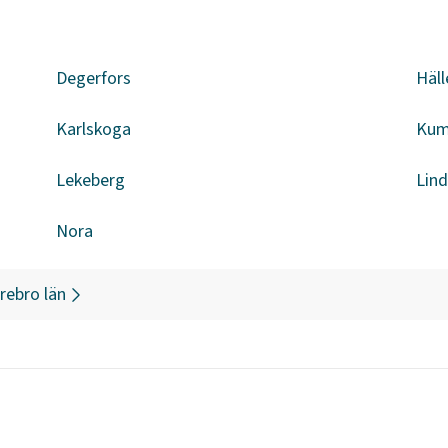
Degerfors
Häll
Karlskoga
Kum
Lekeberg
Lin
Nora
rebro län