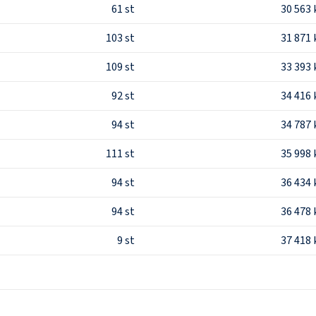
61
st
30 563 
103
st
31 871 
109
st
33 393 
92
st
34 416 
94
st
34 787 
111
st
35 998 
94
st
36 434 
94
st
36 478 
9
st
37 418 