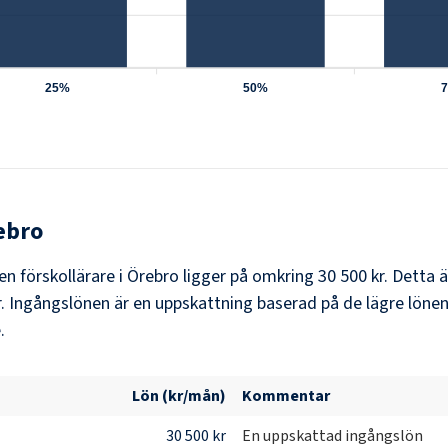
25%
50%
ebro
en förskollärare i Örebro ligger på omkring 30 500 kr. Detta
 Ingångslönen är en uppskattning baserad på de lägre löneni
.
Lön (kr/mån)
Kommentar
30 500 kr
En uppskattad ingångslön