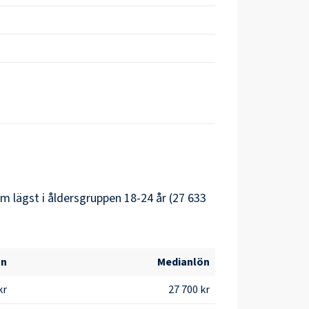
m lägst i åldersgruppen 18-24 år (27 633
ön
Medianlön
kr
27 700 kr