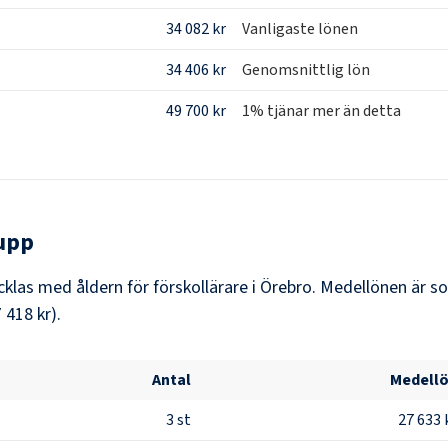
34 082 kr
Vanligaste lönen
34 406 kr
Genomsnittlig lön
49 700 kr
1% tjänar mer än detta
upp
las med åldern för förskollärare i Örebro. Medellönen är so
 418 kr).
Antal
Medell
3
st
27 633 