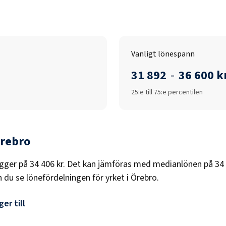
Vanligt lönespann
31 892
-
36 600 k
25:e till 75:e percentilen
rebro
igger på
34 406 kr
. Det kan jämföras med medianlönen på
34
n du se lönefördelningen för yrket i
Örebro
.
er till