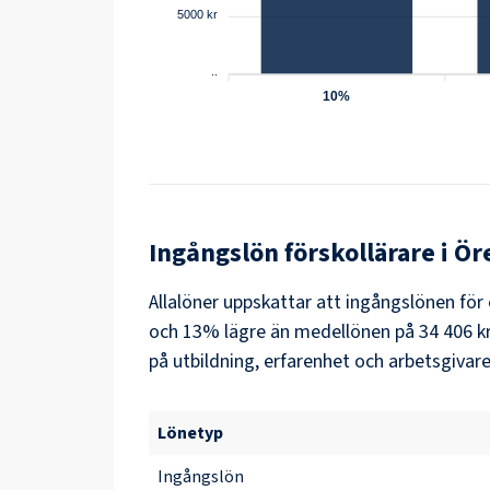
5000 kr
..
10%
Ingångslön
förskollärare
i
Ör
Allalöner uppskattar att ingångslönen för 
och 13% lägre än medellönen på 34 406 kr.
på utbildning, erfarenhet och arbetsgivare
Lönetyp
Ingångslön