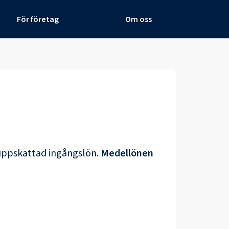
För företag
Om oss
uppskattad ingångslön.
Medellönen