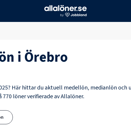
ön i
Örebro
025? Här hittar du aktuell medellön, medianlön och 
på
770
löner verifierade av Allalöner.
ön