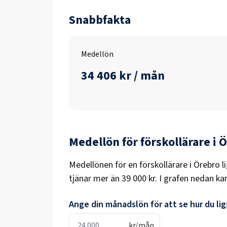
Snabbfakta
Medellön
34 406 kr / mån
Medellön för
förskollärare
i
Ö
Medellönen för en
förskollärare
i
Örebro
l
tjänar mer än
39 000 kr
. I grafen nedan ka
Ange din månadslön för att se hur du ligg
kr/mån