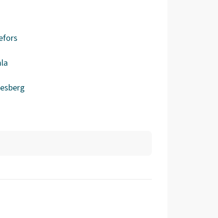
efors
la
desberg