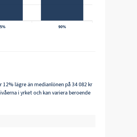
75%
90%
 är 12% lägre än medianlönen på 34 082 kr
våerna i yrket och kan variera beroende