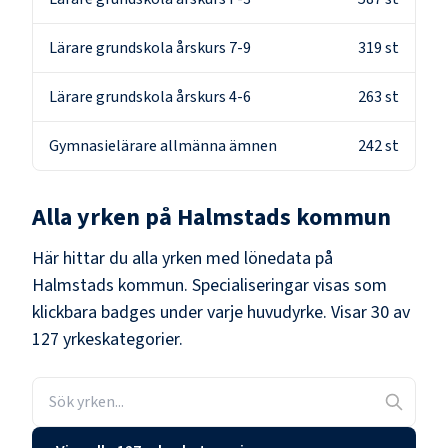
Lärare grundskola årskurs 7-9
319
st
Lärare grundskola årskurs 4-6
263
st
Gymnasielärare allmänna ämnen
242
st
Alla yrken på
Halmstads kommun
Här hittar du alla yrken med lönedata på
Halmstads kommun
. Specialiseringar visas som
klickbara badges under varje huvudyrke.
Visar 30 av
127 yrkeskategorier.