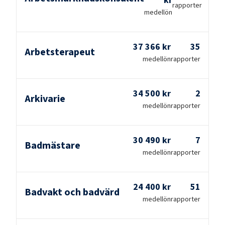
kr
rapporter
medellön
37 366 kr
35
Arbetsterapeut
medellön
rapporter
34 500 kr
2
Arkivarie
medellön
rapporter
30 490 kr
7
Badmästare
medellön
rapporter
24 400 kr
51
Badvakt och badvärd
medellön
rapporter