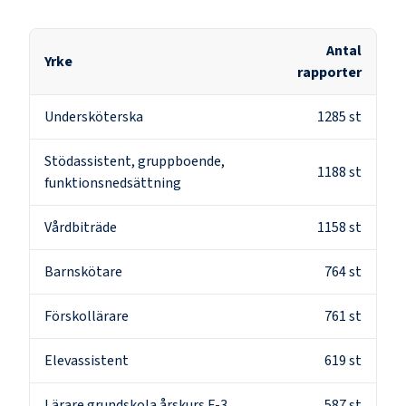
Antal
Yrke
rapporter
Undersköterska
1285
st
Stödassistent, gruppboende,
1188
st
funktionsnedsättning
Vårdbiträde
1158
st
Barnskötare
764
st
Förskollärare
761
st
Elevassistent
619
st
Lärare grundskola årskurs F-3
587
st