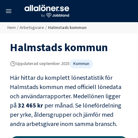
meny
Hem
/
Arbetsgivare
/
Halmstads kommun
Halmstads kommun
Uppdaterad
september 2025
Kommun
Här hittar du komplett lönestatistik för
Halmstads kommun
med officiell lönedata
och användarrapporter
. Medellönen ligger
på
32 465 kr
per månad.
Se lönefördelning
per yrke, åldersgrupper och jämför med
andra arbetsgivare inom samma bransch.