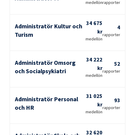
medellön
rapporter
34 675
Administratör Kultur och
4
kr
Turism
rapporter
medellön
34 222
Administratör Omsorg
52
kr
och Socialpsykiatri
rapporter
medellön
31 025
Administratör Personal
93
kr
och HR
rapporter
medellön
32 620