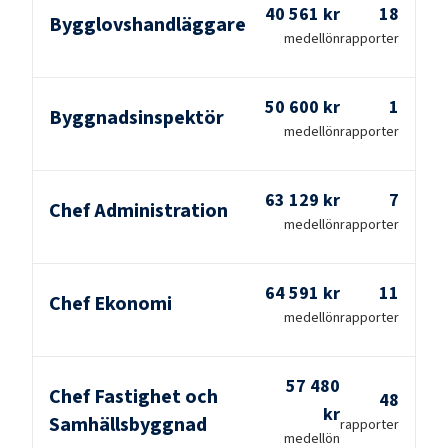
40 561 kr
18
Bygglovshandläggare
medellön
rapporter
50 600 kr
1
Byggnadsinspektör
medellön
rapporter
63 129 kr
7
Chef Administration
medellön
rapporter
64 591 kr
11
Chef Ekonomi
medellön
rapporter
57 480
Chef Fastighet och
48
kr
Samhällsbyggnad
rapporter
medellön