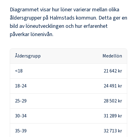
Diagrammet visar hur löner varierar mellan olika
åldersgrupper på
Halmstads kommun
. Detta ger en
bild av löneutvecklingen och hur erfarenhet
påverkar lönenivån.
Åldersgrupp
Medellön
<18
21 642 kr
18-24
24 491 kr
25-29
28 502 kr
30-34
31 289 kr
35-39
32 713 kr