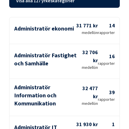
Visa alla 127 yrkeskategorier
31 771 kr
14
Administratör ekonomi
medellön
rapporter
32 706
Administratör Fastighet
16
kr
och Samhälle
rapporter
medellön
Administratör
32 477
39
Information och
kr
rapporter
Kommunikation
medellön
31 930 kr
1
Administratör IT