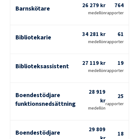
26 279 kr
764
Barnskötare
medellön
rapporter
34 281 kr
61
Bibliotekarie
medellön
rapporter
27 119 kr
19
Biblioteksassistent
medellön
rapporter
28 919
Boendestödjare
25
kr
funktionsnedsättning
rapporter
medellön
29 809
Boendestödjare
18
kr