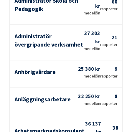
Administratör Skola och
60
kr
Pedagogik
rapporter
medellön
37 303
Administratör
21
kr
övergripande verksamhet
rapporter
medellön
25 380 kr
9
Anhörigvårdare
medellön
rapporter
32 250 kr
8
Anläggningsarbetare
medellön
rapporter
36 137
38
Arbetsmarknadskonsulent