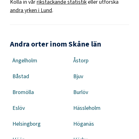
Kolla in vår
rikstäckande statistik
eller utforska
andra yrken i
Lund
.
Andra orter inom Skåne län
Ängelholm
Åstorp
Båstad
Bjuv
Bromölla
Burlöv
Eslöv
Hässleholm
Helsingborg
Höganäs