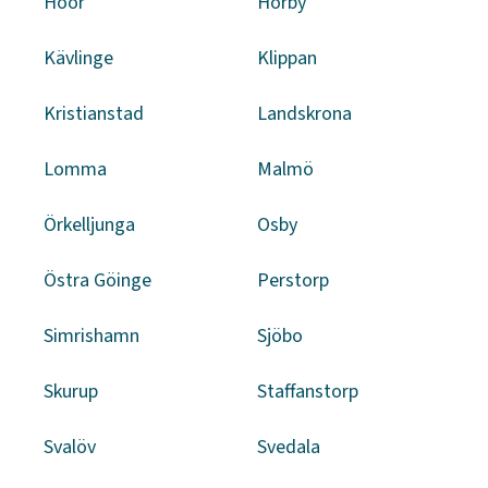
Höör
Hörby
Kävlinge
Klippan
Kristianstad
Landskrona
Lomma
Malmö
Örkelljunga
Osby
Östra Göinge
Perstorp
Simrishamn
Sjöbo
Skurup
Staffanstorp
Svalöv
Svedala