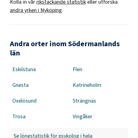
Kolla in vår
rikstäckande statistik
eller utforska
andra yrken i
Nyköping
.
Andra orter inom Södermanlands
län
Eskilstuna
Flen
Gnesta
Katrineholm
Oxelösund
Strängnäs
Trosa
Vingåker
Se lönestatistik för
psykolog
i hela