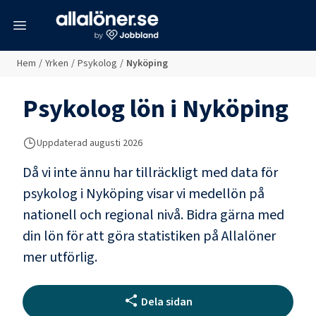
meny
Hem
/
Yrken
/
Psykolog
/
Nyköping
Psykolog
lön i
Nyköping
Uppdaterad
augusti 2026
Då vi inte ännu har tillräckligt med data för
psykolog
i
Nyköping
visar vi medellön på
nationell och regional nivå. Bidra gärna med
din lön för att göra statistiken på Allalöner
mer utförlig.
Dela sidan