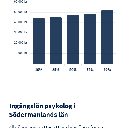
60 000 kr
50 000 kr
40 000 kr
30 000 kr
20 000 kr
10 000 kr
..
10%
25%
50%
75%
90%
Ingångslön
psykolog
i
Södermanlands län
Allalöner uppskattar att ingångslönen för en