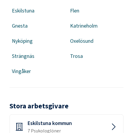
Eskilstuna
Flen
Gnesta
Katrineholm
Nyköping
Oxelösund
Strängnäs
Trosa
Vingåker
Stora arbetsgivare
Eskilstuna kommun
7
Psykolog
löner