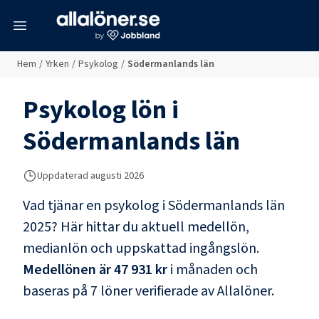
meny
Hem
/
Yrken
/
Psykolog
/
Södermanlands län
Psykolog
lön i
Södermanlands län
Uppdaterad
augusti 2026
Vad tjänar en
psykolog
i
Södermanlands län
2025? Här hittar du aktuell medellön,
medianlön och uppskattad ingångslön.
Medellönen är
47 931 kr
i månaden och
baseras på
7
löner verifierade av Allalöner.