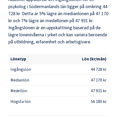
psykolog i Södermanlands län ligger på omkring 44
728 kr. Detta är 5% lägre än medianlönen på 47 170
kr och 7% lägre än medellönen på 47 931 kr.
Ingångslönen är en uppskattning baserad på de
lägre lönenivåerna i yrket och kan variera beroende
på utbildning, erfarenhet och arbetsgivare.
Lönetyp
Lön (kr/mån)
Ingångslön
44 728 kr
Medianlön
47 170 kr
Medellön
47 931 kr
Högsta lön
56 180 kr