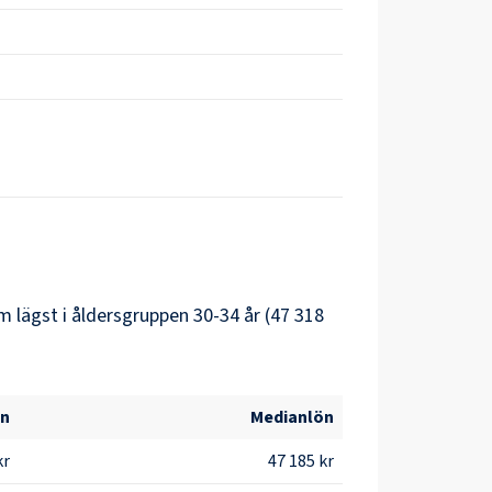
 lägst i åldersgruppen 30-34 år (47 318
ön
Medianlön
kr
47 185 kr