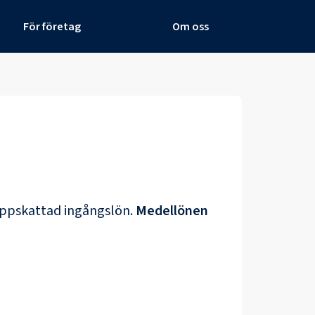
För företag
Om oss
uppskattad ingångslön.
Medellönen