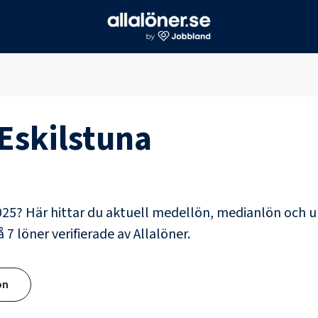
Eskilstuna
25? Här hittar du aktuell medellön, medianlön och 
på
7
löner verifierade av Allalöner.
ön