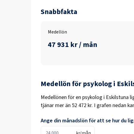
Snabbfakta
Medellön
47 931 kr / mån
Medellön för
psykolog
i
Eskil
Medellönen för en
psykolog
i
Eskilstuna
li
tjänar mer än
52 472 kr
. I grafen nedan ka
Ange din månadslön för att se hur du ligg
kr/mån