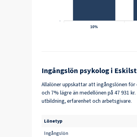
..
10%
Ingångslön
psykolog
i
Eskils
Allalöner uppskattar att ingångslönen för
och 7% lägre än medellönen på 47 931 kr. 
utbildning, erfarenhet och arbetsgivare.
Lönetyp
Ingångslön