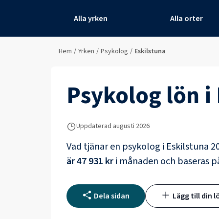
Alla yrken
Alla orter
Hem
/
Yrken
/
Psykolog
/
Eskilstuna
Psykolog
lön i
Uppdaterad
augusti 2026
Vad tjänar en
psykolog
i
Eskilstuna
20
är
47 931 kr
i månaden och baseras 
Dela sidan
Lägg till din l