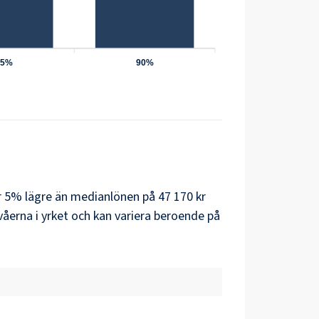
75%
90%
är 5% lägre än medianlönen på 47 170 kr
åerna i yrket och kan variera beroende på