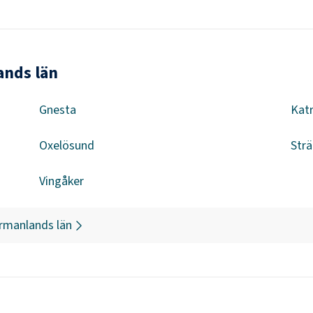
ands län
Gnesta
Kat
Oxelösund
Str
Vingåker
rmanlands län