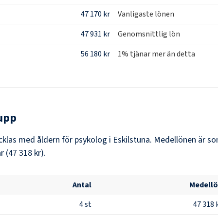
47 170 kr
Vanligaste lönen
47 931 kr
Genomsnittlig lön
56 180 kr
1% tjänar mer än detta
upp
las med åldern för psykolog i Eskilstuna. Medellönen är som
 (47 318 kr).
Antal
Medell
4
st
47 318 