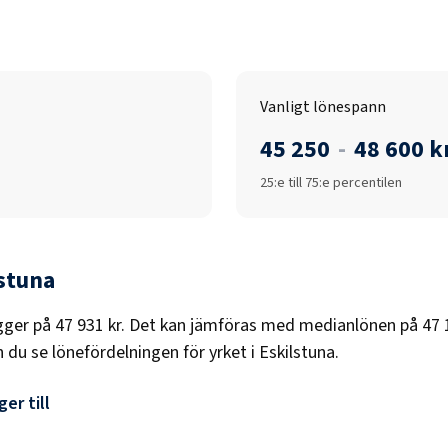
Vanligt lönespann
45 250
-
48 600 k
25:e till 75:e percentilen
stuna
gger på
47 931 kr
. Det kan jämföras med medianlönen på
47 
n du se lönefördelningen för yrket i
Eskilstuna
.
er till