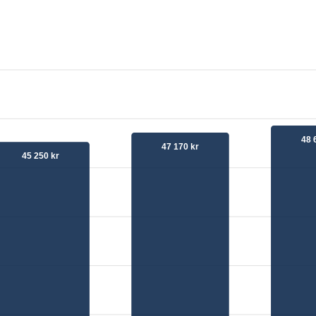
48 
47 170 kr
45 250 kr