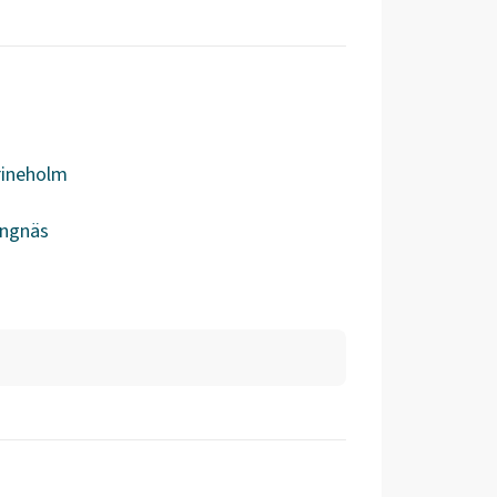
rineholm
ängnäs