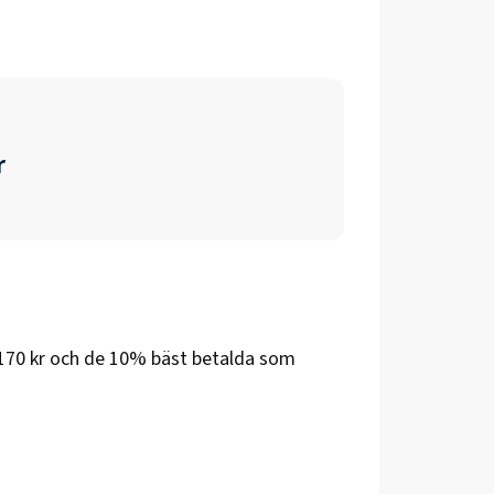
r
170 kr
och de 10% bäst betalda som