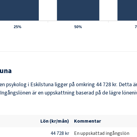
25%
50%
tuna
 en psykolog i Eskilstuna ligger på omkring 44 728 kr. Detta 
Ingångslönen är en uppskattning baserad på de lägre löneniv
Lön (kr/mån)
Kommentar
44 728 kr
En uppskattad ingångslön