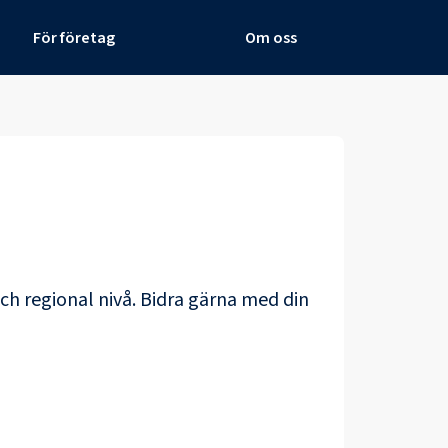
För företag
Om oss
och regional nivå. Bidra gärna med din