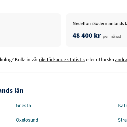
Medellön i Södermanlands l
48 400 kr
per månad
kolog
? Kolla in vår
rikstäckande statistik
eller utforska
andra
ands län
Gnesta
Kat
Oxelösund
Str