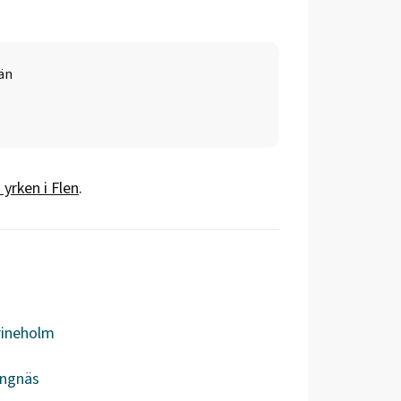
än
 yrken i
Flen
.
rineholm
ängnäs