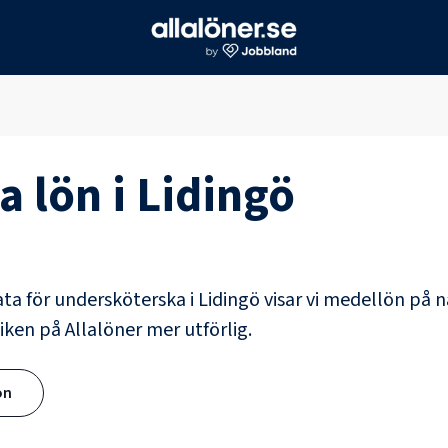
a
lön i
Lidingö
ata för
undersköterska
i
Lidingö
visar vi medellön på n
iken på Allalöner mer utförlig.
ön