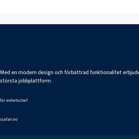
e. Med en modern design och förbättrad funktionalitet erbjuder
s största jobbplattform.
 för enhetschef
bsafari.no