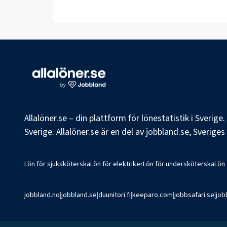
Allalöner.se – din plattform för lönestatistik i Sverig
Sverige. Allalöner.se är en del av jobbland.se, Sverige
Lön för sjuksköterska
Lön för elektriker
Lön för undersköterska
Lön
jobbland.no
|
jobbland.se
|
duunitori.fi
|
keeparo.com
|
jobbsafari.se
|
job
©
2026
Jobbland AB