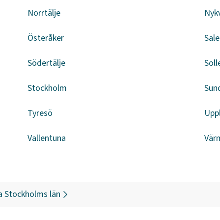
Norrtälje
Nyk
Österåker
Sal
Södertälje
Soll
Stockholm
Sun
Tyresö
Upp
Vallentuna
Vär
a
Stockholms län