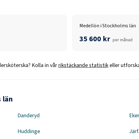
Medellön i Stockholms län
35 600 kr
per månad
ersköterska
? Kolla in vår
rikstäckande statistik
eller utforsk
 län
Danderyd
Eke
Huddinge
Järf