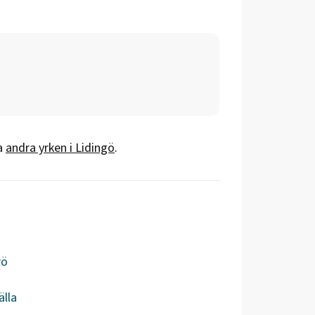
a
andra yrken i
Lidingö
.
rö
älla