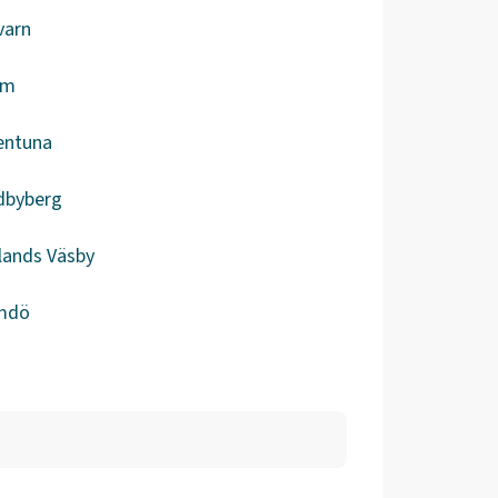
varn
em
entuna
dbyberg
lands Väsby
mdö