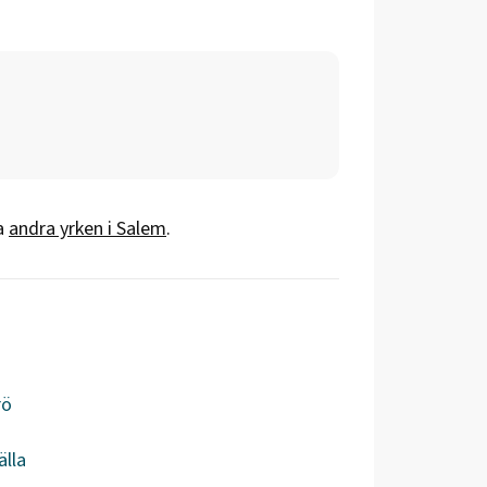
a
andra yrken i
Salem
.
rö
älla