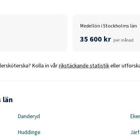
Medellön i Stockholms län
35 600 kr
per månad
ersköterska
? Kolla in vår
rikstäckande statistik
eller utforsk
 län
Danderyd
Eke
Huddinge
Järf