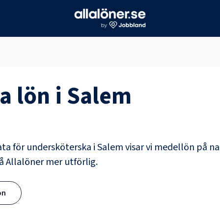
a
lön i
Salem
ata för
undersköterska
i
Salem
visar vi medellön på na
å Allalöner mer utförlig.
ön