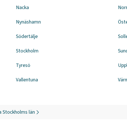
Nacka
Norr
Nynäshamn
Öst
Södertälje
Soll
Stockholm
Sun
Tyresö
Upp
Vallentuna
Vär
a
Stockholms län