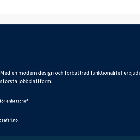
e. Med en modern design och förbättrad funktionalitet erbjuder
s största jobbplattform.
 för enhetschef
bsafari.no