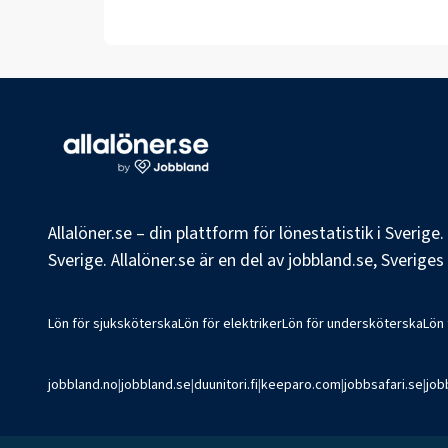
Allalöner.se – din plattform för lönestatistik i Sverig
Sverige. Allalöner.se är en del av jobbland.se, Sverige
Lön för sjuksköterska
Lön för elektriker
Lön för undersköterska
Lön
jobbland.no
|
jobbland.se
|
duunitori.fi
|
keeparo.com
|
jobbsafari.se
|
job
©
2026
Jobbland AB