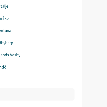
tälje
eråker
entuna
dbyberg
lands Väsby
mdö