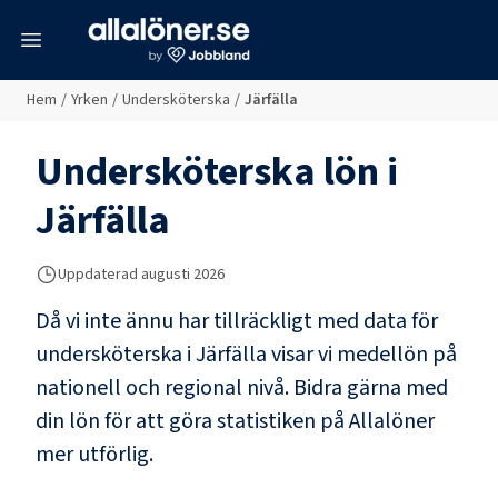
meny
Hem
/
Yrken
/
Undersköterska
/
Järfälla
Undersköterska
lön i
Järfälla
Uppdaterad
augusti 2026
Då vi inte ännu har tillräckligt med data för
undersköterska
i
Järfälla
visar vi medellön på
nationell och regional nivå. Bidra gärna med
din lön för att göra statistiken på Allalöner
mer utförlig.