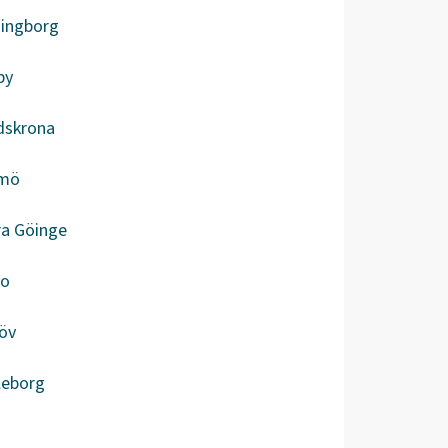
singborg
by
dskrona
mö
ra Göinge
bo
öv
leborg