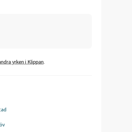
andra yrken i
Klippan
.
tad
öv