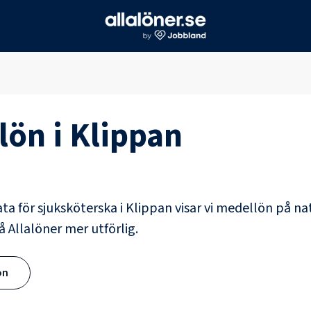
lön i
Klippan
ata för
sjuksköterska
i
Klippan
visar vi medellön på nat
å Allalöner mer utförlig.
ön