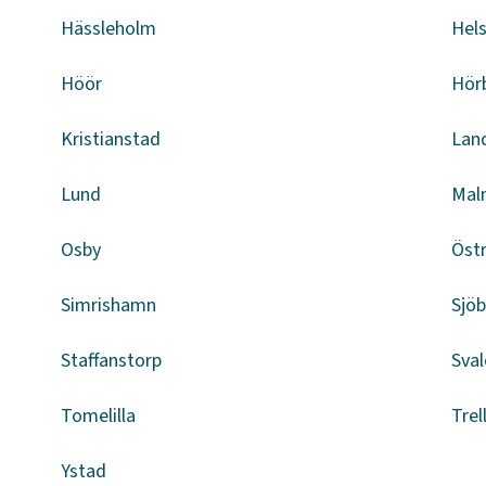
Hässleholm
Hel
Höör
Hör
Kristianstad
Lan
Lund
Mal
Osby
Öst
Simrishamn
Sjö
Staffanstorp
Sval
Tomelilla
Trel
Ystad