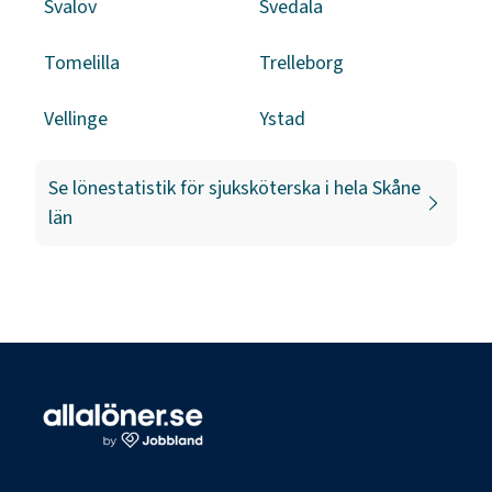
Svalöv
Svedala
Tomelilla
Trelleborg
Vellinge
Ystad
Se lönestatistik för
sjuksköterska
i hela
Skåne
län