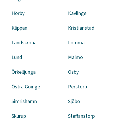
Hörby
Kävlinge
Klippan
Kristianstad
Landskrona
Lomma
Lund
Malmö
Örkelljunga
Osby
Östra Göinge
Perstorp
Simrishamn
Sjöbo
Skurup
Staffanstorp