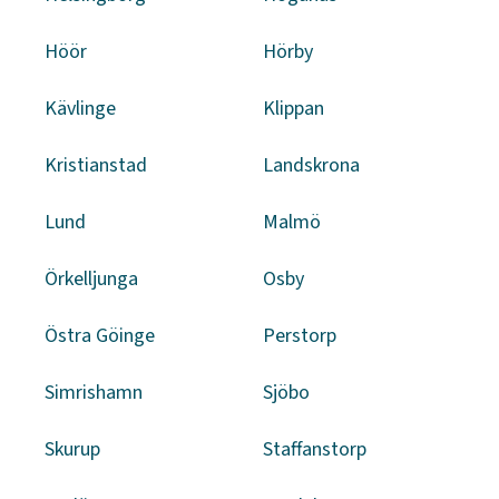
Höör
Hörby
Kävlinge
Klippan
Kristianstad
Landskrona
Lund
Malmö
Örkelljunga
Osby
Östra Göinge
Perstorp
Simrishamn
Sjöbo
Skurup
Staffanstorp