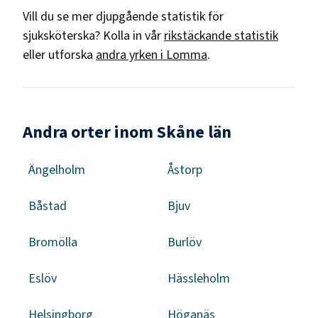
Vill du se mer djupgående statistik för
sjuksköterska
? Kolla in vår
rikstäckande statistik
eller utforska
andra yrken i
Lomma
.
Andra orter inom Skåne län
Ängelholm
Åstorp
Båstad
Bjuv
Bromölla
Burlöv
Eslöv
Hässleholm
Helsingborg
Höganäs