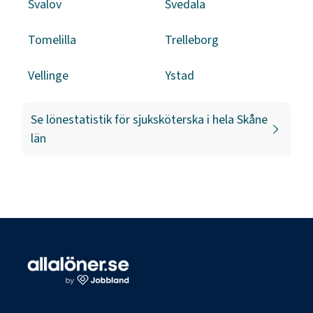
Svalöv
Svedala
Tomelilla
Trelleborg
Vellinge
Ystad
Se lönestatistik för
sjuksköterska
i hela
Skåne
län