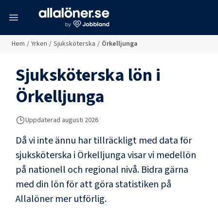
meny
Hem
/
Yrken
/
Sjuksköterska
/
Örkelljunga
Sjuksköterska
lön i
Örkelljunga
Uppdaterad
augusti 2026
Då vi inte ännu har tillräckligt med data för
sjuksköterska
i
Örkelljunga
visar vi medellön
på nationell och regional nivå. Bidra gärna
med din lön för att göra statistiken på
Allalöner mer utförlig.