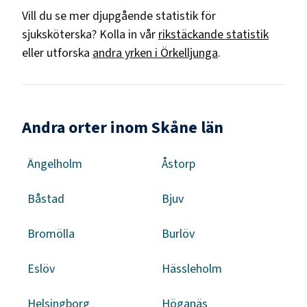
Vill du se mer djupgående statistik för
sjuksköterska
? Kolla in vår
rikstäckande statistik
eller utforska
andra yrken i
Örkelljunga
.
Andra orter inom Skåne län
Ängelholm
Åstorp
Båstad
Bjuv
Bromölla
Burlöv
Eslöv
Hässleholm
Helsingborg
Höganäs