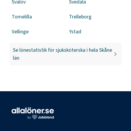
Svalöv
Svedala
Tomelilla
Trelleborg
Vellinge
Ystad
Se lönestatistik för
sjuksköterska
i hela
Skåne
län