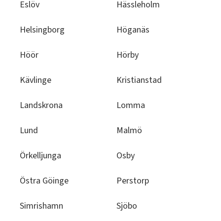
Eslöv
Hässleholm
Helsingborg
Höganäs
Höör
Hörby
Kävlinge
Kristianstad
Landskrona
Lomma
Lund
Malmö
Örkelljunga
Osby
Östra Göinge
Perstorp
Simrishamn
Sjöbo