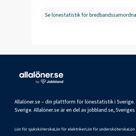
Se lönestatistik för
bredbandssamordna
Allalöner.se – din plattform för lönestatistik i Sverig
Sverige. Allalöner.se är en del av jobbland.se, Sverige
Lön för sjuksköterska
Lön för elektriker
Lön för undersköterska
Lön