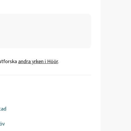
 utforska
andra yrken i
Höör
.
tad
öv