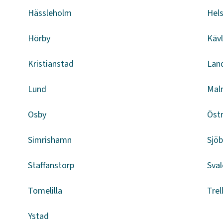
Hässleholm
Hel
Hörby
Kävl
Kristianstad
Lan
Lund
Mal
Osby
Öst
Simrishamn
Sjö
Staffanstorp
Sval
Tomelilla
Trel
Ystad