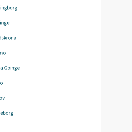
singborg
inge
dskrona
mö
ra Göinge
bo
öv
leborg