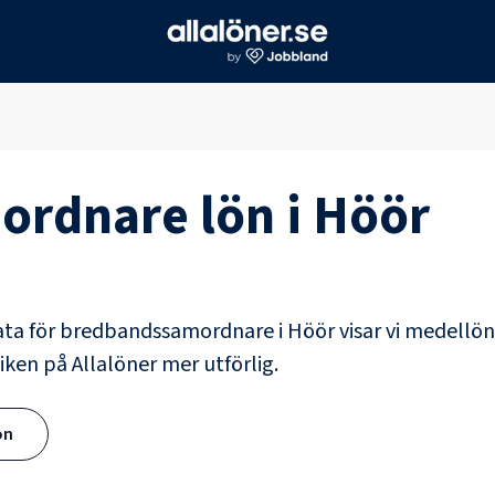
ordnare
lön i
Höör
ata för
bredbandssamordnare
i
Höör
visar vi medellön
iken på Allalöner mer utförlig.
ön