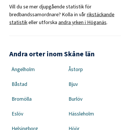
Vill du se mer djupgående statistik för
bredbandssamordnare
? Kolla in vår
rikstäckande
statistik
eller utforska
andra yrken i
Höganäs
.
Andra orter inom Skåne län
Ängelholm
Åstorp
Båstad
Bjuv
Bromölla
Burlöv
Eslöv
Hässleholm
Helsingborg
Höör