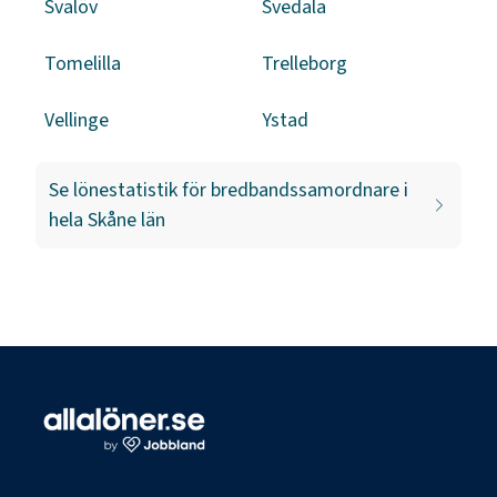
Svalöv
Svedala
Tomelilla
Trelleborg
Vellinge
Ystad
Se lönestatistik för
bredbandssamordnare
i
hela
Skåne län