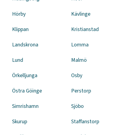
Hörby
Kävlinge
Klippan
Kristianstad
Landskrona
Lomma
Lund
Malmö
Örkelljunga
Osby
Östra Göinge
Perstorp
Simrishamn
Sjöbo
Skurup
Staffanstorp