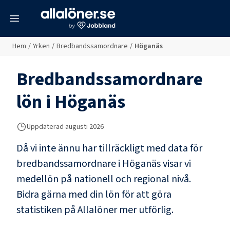
meny
Hem
/
Yrken
/
Bredbandssamordnare
/
Höganäs
Bredbandssamordnare
lön i
Höganäs
Uppdaterad
augusti 2026
Då vi inte ännu har tillräckligt med data för
bredbandssamordnare
i
Höganäs
visar vi
medellön på nationell och regional nivå.
Bidra gärna med din lön för att göra
statistiken på Allalöner mer utförlig.