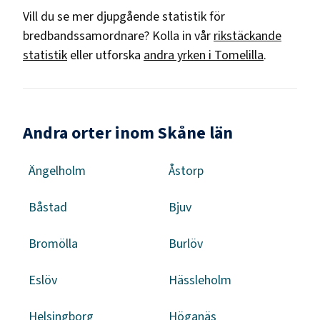
Vill du se mer djupgående statistik för
bredbandssamordnare
? Kolla in vår
rikstäckande
statistik
eller utforska
andra yrken i
Tomelilla
.
Andra orter inom Skåne län
Ängelholm
Åstorp
Båstad
Bjuv
Bromölla
Burlöv
Eslöv
Hässleholm
Helsingborg
Höganäs