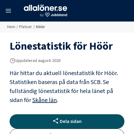
meny
Hem
/
Platser
/
Höör
Lönestatistik för
Höör
Uppdaterad
augusti 2026
Här hittar du aktuell lönestatistik för Höör.
Statistiken baseras på data från SCB.
Se
fullständig lönestatistik för hela länet på
sidan för
Skåne län
.
Dela sidan