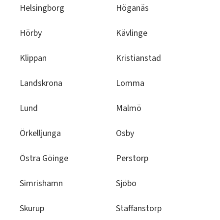
Helsingborg
Höganäs
Hörby
Kävlinge
Klippan
Kristianstad
Landskrona
Lomma
Lund
Malmö
Örkelljunga
Osby
Östra Göinge
Perstorp
Simrishamn
Sjöbo
Skurup
Staffanstorp