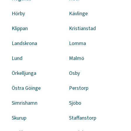
Hörby
Kävlinge
Klippan
Kristianstad
Landskrona
Lomma
Lund
Malmö
Örkelljunga
Osby
Östra Göinge
Perstorp
Simrishamn
Sjöbo
Skurup
Staffanstorp