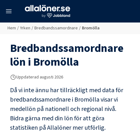
meny
Hem
/
Yrken
/
Bredbandssamordnare
/
Bromölla
Bredbandssamordnare
lön i
Bromölla
Uppdaterad
augusti 2026
Då vi inte ännu har tillräckligt med data för
bredbandssamordnare
i
Bromölla
visar vi
medellön på nationell och regional nivå.
Bidra gärna med din lön för att göra
statistiken på Allalöner mer utförlig.