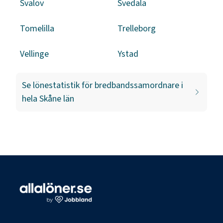
Svalöv
Svedala
Tomelilla
Trelleborg
Vellinge
Ystad
Se lönestatistik för
bredbandssamordnare
i
hela
Skåne län