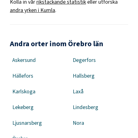
Kolla in vår
rikstäckande statistik
eller utforska
andra yrken i
Kumla
.
Andra orter inom Örebro län
Askersund
Degerfors
Hällefors
Hallsberg
Karlskoga
Laxå
Lekeberg
Lindesberg
Ljusnarsberg
Nora