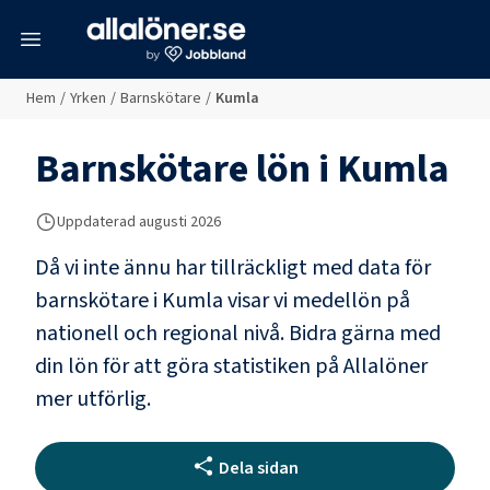
meny
Hem
/
Yrken
/
Barnskötare
/
Kumla
Barnskötare
lön i
Kumla
Uppdaterad
augusti 2026
Då vi inte ännu har tillräckligt med data för
barnskötare
i
Kumla
visar vi medellön på
nationell och regional nivå. Bidra gärna med
din lön för att göra statistiken på Allalöner
mer utförlig.
Dela sidan