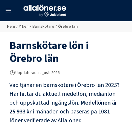
meny
Hem
/
Yrken
/
Barnskötare
/
Örebro län
Barnskötare
lön i
Örebro län
Uppdaterad
augusti 2026
Vad tjänar en
barnskötare
i
Örebro län
2025?
Här hittar du aktuell medellön, medianlön
och uppskattad ingångslön.
Medellönen är
25 933 kr
i månaden och baseras på
1081
löner verifierade av Allalöner.