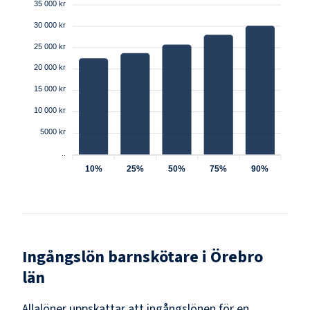
35 000 kr
30 000 kr
25 000 kr
20 000 kr
15 000 kr
10 000 kr
5000 kr
..
10%
25%
50%
75%
90%
Ingångslön
barnskötare
i
Örebro
län
Allalöner uppskattar att ingångslönen för en