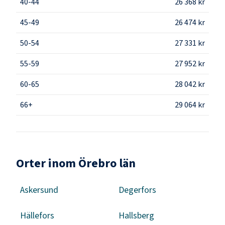
40-44
26 368 kr
45-49
26 474 kr
50-54
27 331 kr
55-59
27 952 kr
60-65
28 042 kr
66+
29 064 kr
Orter inom Örebro län
Askersund
Degerfors
Hällefors
Hallsberg