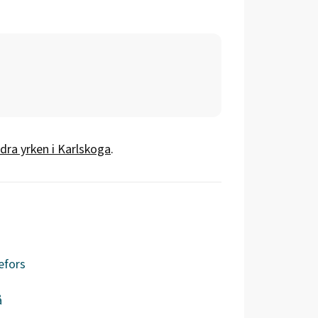
dra yrken i
Karlskoga
.
efors
å