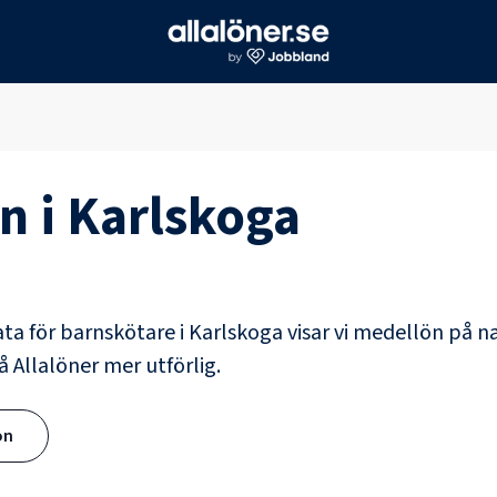
n i
Karlskoga
ata för
barnskötare
i
Karlskoga
visar vi medellön på na
å Allalöner mer utförlig.
ön