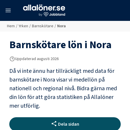
meny
Hem
/
Yrken
/
Barnskötare
/
Nora
Barnskötare
lön i
Nora
Uppdaterad
augusti 2026
Då vi inte ännu har tillräckligt med data för
barnskötare
i
Nora
visar vi medellön på
nationell och regional nivå. Bidra gärna med
din lön för att göra statistiken på Allalöner
mer utförlig.
Dela sidan