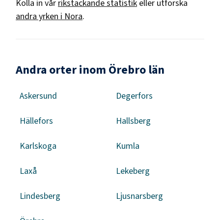
Kolla in vår
rikstäckande statistik
eller utforska
andra yrken i
Nora
.
Andra orter inom Örebro län
Askersund
Degerfors
Hällefors
Hallsberg
Karlskoga
Kumla
Laxå
Lekeberg
Lindesberg
Ljusnarsberg