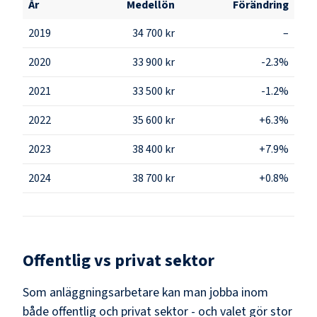
År
Medellön
Förändring
2019
34 700 kr
–
2020
33 900 kr
-2.3%
2021
33 500 kr
-1.2%
2022
35 600 kr
+6.3%
2023
38 400 kr
+7.9%
2024
38 700 kr
+0.8%
Offentlig vs privat sektor
Som
anläggningsarbetare
kan man jobba inom
både offentlig och privat sektor - och valet gör stor