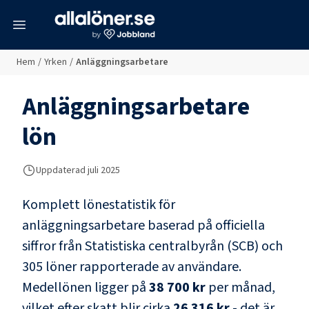
meny
Hem
/
Yrken
/
Anläggningsarbetare
Anläggningsarbetare
lön
Uppdaterad juli 2025
Komplett lönestatistik för
anläggningsarbetare
baserad på officiella
siffror från Statistiska centralbyrån (SCB) och
305 löner rapporterade av användare
.
Medellönen ligger på
38 700 kr
per månad,
vilket efter skatt blir cirka
26 316 kr
- det är