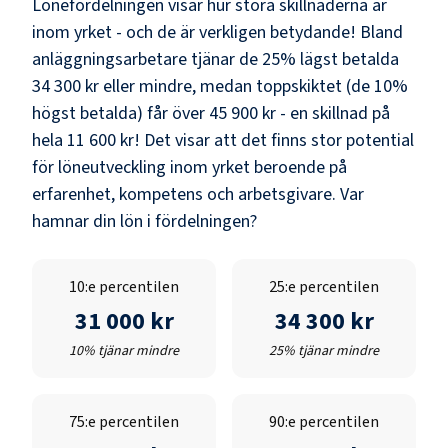
Lönefördelningen visar hur stora skillnaderna är
inom yrket - och de är verkligen betydande! Bland
anläggningsarbetare
tjänar de 25% lägst betalda
34 300 kr
eller mindre, medan toppskiktet (de 10%
högst betalda) får över
45 900 kr
- en skillnad på
hela
11 600 kr
! Det visar att det finns stor potential
för löneutveckling inom yrket beroende på
erfarenhet, kompetens och arbetsgivare. Var
hamnar din lön i fördelningen?
10:e percentilen
25:e percentilen
31 000 kr
34 300 kr
10% tjänar mindre
25% tjänar mindre
75:e percentilen
90:e percentilen