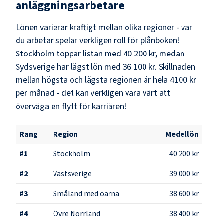
anläggningsarbetare
Lönen varierar kraftigt mellan olika regioner - var
du arbetar spelar verkligen roll för plånboken!
Stockholm
toppar listan med
40 200 kr
, medan
Sydsverige
har lägst lön med
36 100 kr
. Skillnaden
mellan högsta och lägsta regionen är hela
4100 kr
per månad - det kan verkligen vara värt att
överväga en flytt för karriären!
Rang
Region
Medellön
#
1
Stockholm
40 200 kr
#
2
Västsverige
39 000 kr
#
3
Småland med öarna
38 600 kr
#
4
Övre Norrland
38 400 kr