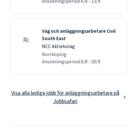
Ansökningsperiod
6/8
-
13/9
Väg och anläggningsarbetare Civil
South East
NCC Aktiebolag
Norrköping
·
Ansökningsperiod
6/8
-
20/9
Visa alla lediga jobb för
anläggningsarbetare
på
Jobbsafari