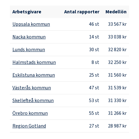
Arbetsgivare
Antal rapporter
Medellön
Uppsala kommun
46
st
33 567 kr
Nacka kommun
14
st
33 038 kr
Lunds kommun
30
st
32 820 kr
Halmstads kommun
8
st
32 250 kr
Eskilstuna kommun
25
st
31 560 kr
Västerås kommun
47
st
31 539 kr
Skellefteå kommun
53
st
31 330 kr
Örebro kommun
55
st
31 266 kr
Region Gotland
27
st
28 987 kr