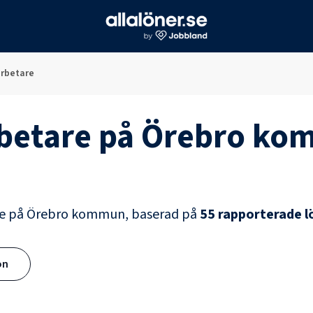
rbetare
betare
på
Örebro ko
e
på
Örebro kommun
, baserad på
55
rapporterade l
ön