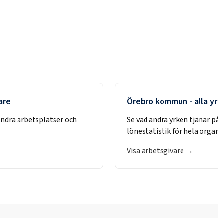
are
Örebro kommun
- alla y
andra arbetsplatser och
Se vad andra yrken tjänar p
lönestatistik för hela orga
Visa arbetsgivare →