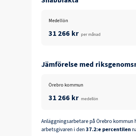
Snabbfakta
Medellön
31 266 kr
per månad
Jämförelse med riksgenomsn
Örebro kommun
31 266 kr
medellön
Anläggningsarbetare
på
Örebro kommun
h
arbetsgivaren i den
37.2
:e percentilen
n