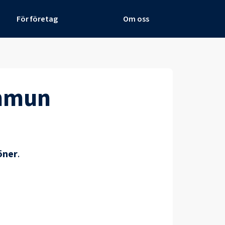
För företag
Om oss
mmun
öner
.