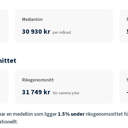
Medianlön
30 930 kr
per månad
ittet
Riksgenomsnitt
31 749 kr
för samma yrke
ar en medellön som ligger
1.5
%
under
riksgenomsnittet fö
ationellt.