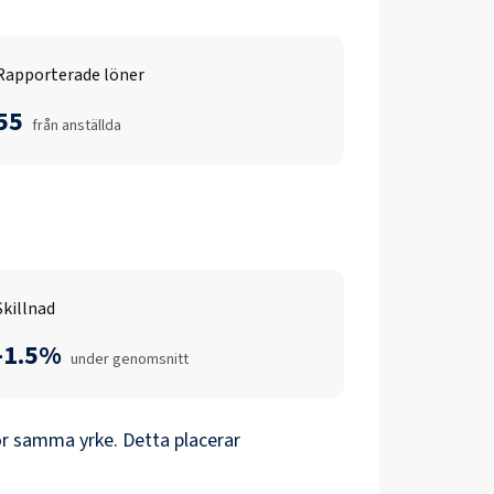
Rapporterade löner
55
från anställda
Skillnad
-1.5%
under genomsnitt
r samma yrke. Detta placerar