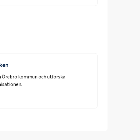
rken
å
Örebro kommun
och utforska
nisationen.