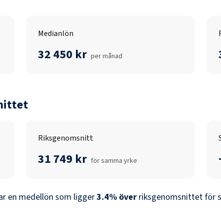
Medianlön
32 450 kr
per månad
ittet
Riksgenomsnitt
31 749 kr
för samma yrke
r en medellön som ligger
3.4
%
över
riksgenomsnittet för 