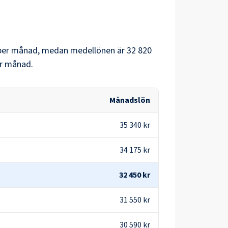
er månad, medan medellönen är
32 820
r månad.
Månadslön
35 340 kr
34 175 kr
32 450 kr
31 550 kr
30 590 kr