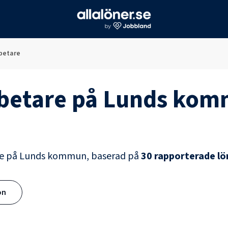
betare
betare
på
Lunds kom
e
på
Lunds kommun
, baserad på
30
rapporterade lö
ön