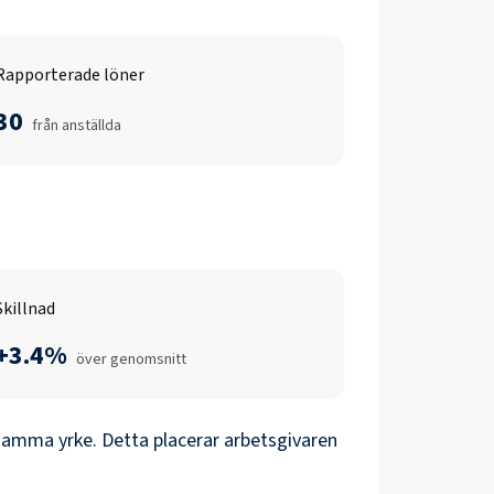
Rapporterade löner
30
från anställda
Skillnad
+3.4%
över genomsnitt
samma yrke. Detta placerar arbetsgivaren