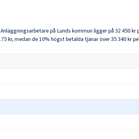
r
Anläggningsarbetare
på
Lunds kommun
ligger på
32 450 kr
p
175 kr
, medan de 10% högst betalda tjänar över
35 340 kr
pe