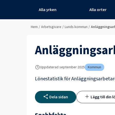
Alla yrken
Alla orter
Hem
/
Arbetsgivare
/
Lunds kommun
/
Anläggningsar
Anläggningsar
Uppdaterad
september 2025
Kommun
Lönestatistik för
Anläggningsarbetar
Dela sidan
Lägg till din l