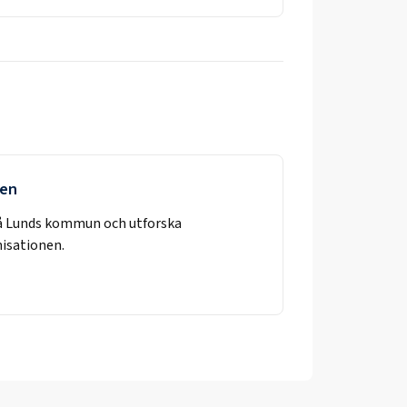
ken
å
Lunds kommun
och utforska
nisationen.