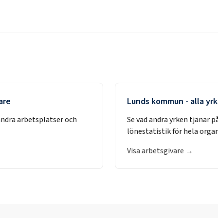
are
Lunds kommun
- alla yr
andra arbetsplatser och
Se vad andra yrken tjänar p
lönestatistik för hela orga
Visa arbetsgivare →