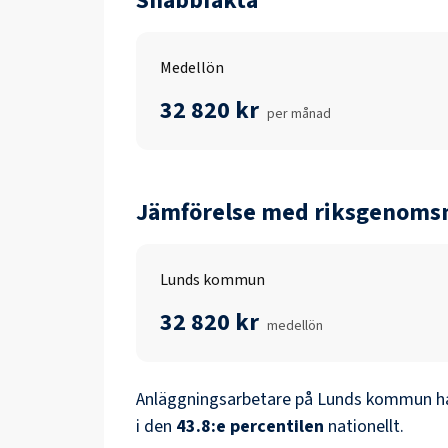
Snabbfakta
Medellön
32 820 kr
per månad
Jämförelse med riksgenomsn
Lunds kommun
32 820 kr
medellön
Anläggningsarbetare
på
Lunds kommun
ha
i den
43.8
:e percentilen
nationellt.