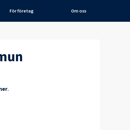
För företag
Om oss
mun
ner
.