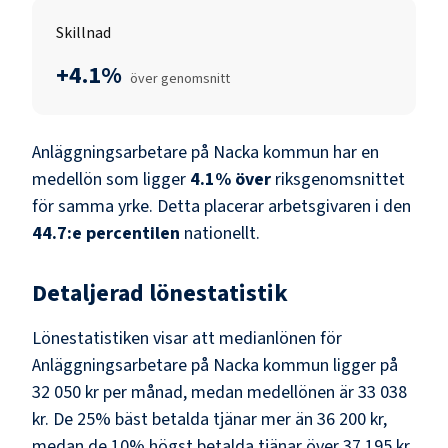
Skillnad
+4.1%
över genomsnitt
Anläggningsarbetare
på
Nacka kommun
har en
medellön som ligger
4.1
%
över
riksgenomsnittet
för samma yrke. Detta placerar arbetsgivaren i den
44.7
:e percentilen
nationellt.
Detaljerad lönestatistik
Lönestatistiken visar att medianlönen för
Anläggningsarbetare
på
Nacka kommun
ligger på
32 050 kr
per månad, medan medellönen är
33 038
kr
. De 25% bäst betalda tjänar mer än
36 200 kr
,
medan de 10% högst betalda tjänar över
37 195 kr