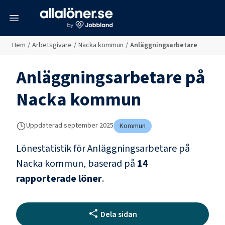
meny
Hem
/
Arbetsgivare
/
Nacka kommun
/
Anläggningsarbetare
Anläggningsarbetare
på
Nacka kommun
Uppdaterad
september 2025
Kommun
Lönestatistik för
Anläggningsarbetare
på
Nacka kommun
, baserad på
14
rapporterade löner
.
Dela sidan