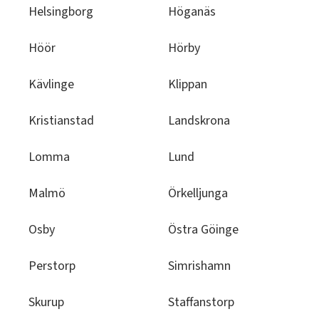
Helsingborg
Höganäs
Höör
Hörby
Kävlinge
Klippan
Kristianstad
Landskrona
Lomma
Lund
Malmö
Örkelljunga
Osby
Östra Göinge
Perstorp
Simrishamn
Skurup
Staffanstorp