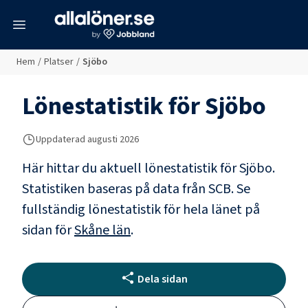
meny
Hem
/
Platser
/
Sjöbo
Lönestatistik för
Sjöbo
Uppdaterad
augusti 2026
Här hittar du aktuell lönestatistik för Sjöbo.
Statistiken baseras på data från SCB.
Se
fullständig lönestatistik för hela länet på
sidan för
Skåne län
.
Dela sidan