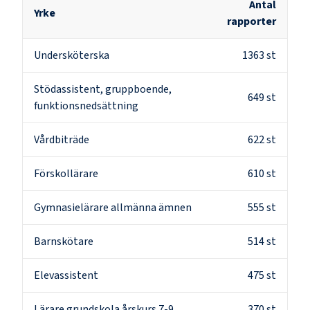
Antal
Yrke
rapporter
Undersköterska
1363
st
Stödassistent, gruppboende,
649
st
funktionsnedsättning
Vårdbiträde
622
st
Förskollärare
610
st
Gymnasielärare allmänna ämnen
555
st
Barnskötare
514
st
Elevassistent
475
st
Lärare grundskola årskurs 7-9
370
st