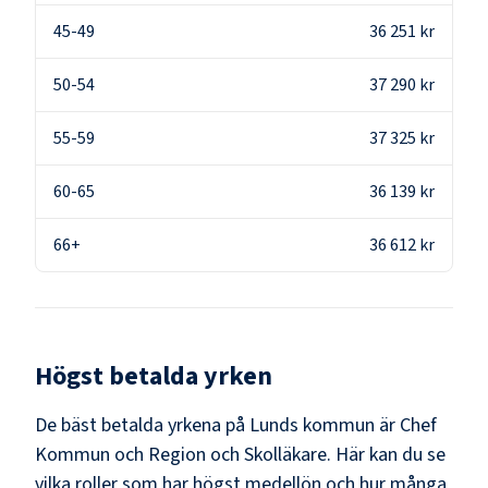
45-49
36 251 kr
50-54
37 290 kr
55-59
37 325 kr
60-65
36 139 kr
66+
36 612 kr
Högst betalda yrken
De bäst betalda yrkena på
Lunds kommun
är
Chef
Kommun och Region och Skolläkare
. Här kan du se
vilka roller som har högst medellön och hur många