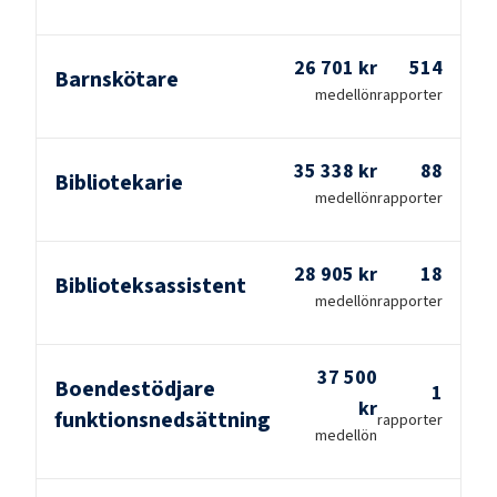
26 701 kr
514
Barnskötare
medellön
rapporter
35 338 kr
88
Bibliotekarie
medellön
rapporter
28 905 kr
18
Biblioteksassistent
medellön
rapporter
37 500
Boendestödjare
1
kr
funktionsnedsättning
rapporter
medellön