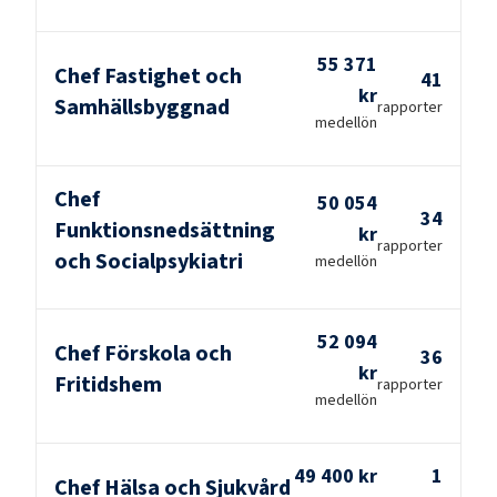
55 371
Chef Fastighet och
41
kr
Samhällsbyggnad
rapporter
medellön
Chef
50 054
34
Funktionsnedsättning
kr
rapporter
och Socialpsykiatri
medellön
52 094
Chef Förskola och
36
kr
Fritidshem
rapporter
medellön
49 400 kr
1
Chef Hälsa och Sjukvård