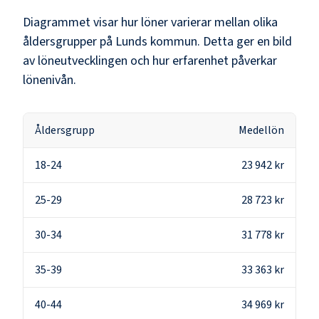
Diagrammet visar hur löner varierar mellan olika
åldersgrupper på
Lunds kommun
. Detta ger en bild
av löneutvecklingen och hur erfarenhet påverkar
lönenivån.
Åldersgrupp
Medellön
18-24
23 942 kr
25-29
28 723 kr
30-34
31 778 kr
35-39
33 363 kr
40-44
34 969 kr