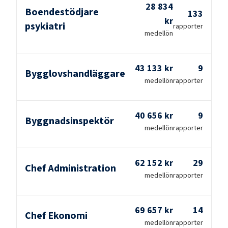
28 834
Boendestödjare
133
kr
psykiatri
rapporter
medellön
43 133 kr
9
Bygglovshandläggare
medellön
rapporter
40 656 kr
9
Byggnadsinspektör
medellön
rapporter
62 152 kr
29
Chef Administration
medellön
rapporter
69 657 kr
14
Chef Ekonomi
medellön
rapporter