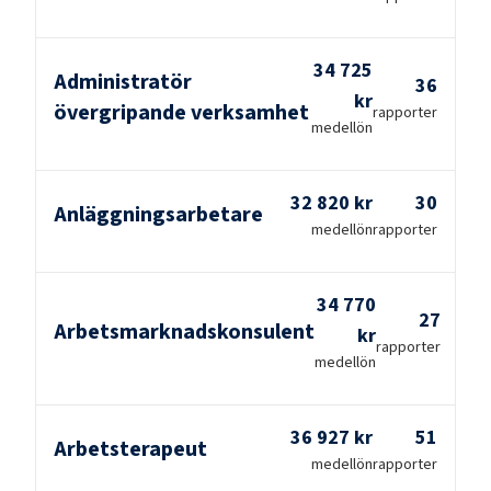
34 725
Administratör
36
kr
övergripande verksamhet
rapporter
medellön
32 820 kr
30
Anläggningsarbetare
medellön
rapporter
34 770
27
Arbetsmarknadskonsulent
kr
rapporter
medellön
36 927 kr
51
Arbetsterapeut
medellön
rapporter