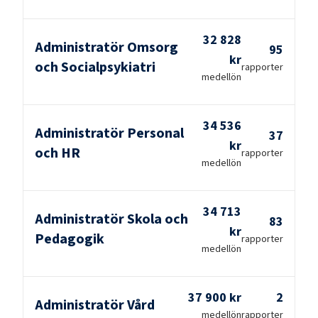
32 828
Administratör Omsorg
95
kr
och Socialpsykiatri
rapporter
medellön
34 536
Administratör Personal
37
kr
och HR
rapporter
medellön
34 713
Administratör Skola och
83
kr
Pedagogik
rapporter
medellön
37 900 kr
2
Administratör Vård
medellön
rapporter