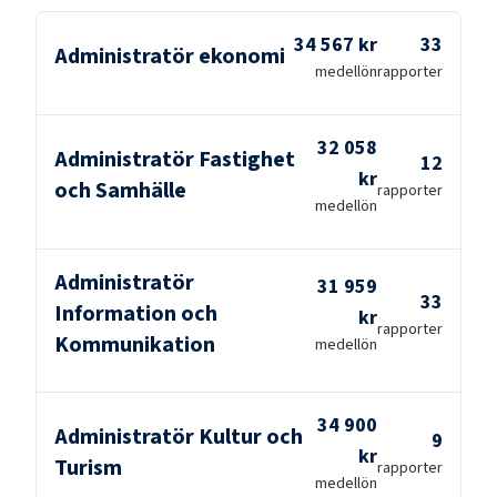
34 567 kr
33
Administratör ekonomi
medellön
rapporter
32 058
Administratör Fastighet
12
kr
och Samhälle
rapporter
medellön
Administratör
31 959
33
Information och
kr
rapporter
Kommunikation
medellön
34 900
Administratör Kultur och
9
kr
Turism
rapporter
medellön