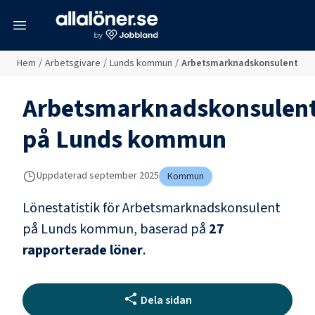
meny
Hem
/
Arbetsgivare
/
Lunds kommun
/
Arbetsmarknadskonsulent
Arbetsmarknadskonsulen
på
Lunds kommun
Uppdaterad
september 2025
Kommun
Lönestatistik för
Arbetsmarknadskonsulent
på
Lunds kommun
, baserad på
27
rapporterade löner
.
Dela sidan