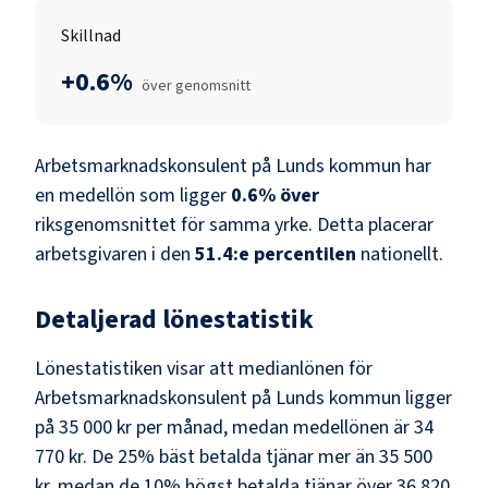
Skillnad
+0.6%
över genomsnitt
Arbetsmarknadskonsulent
på
Lunds kommun
har
en medellön som ligger
0.6
%
över
riksgenomsnittet för samma yrke. Detta placerar
arbetsgivaren i den
51.4
:e percentilen
nationellt.
Detaljerad lönestatistik
Lönestatistiken visar att medianlönen för
Arbetsmarknadskonsulent
på
Lunds kommun
ligger
på
35 000 kr
per månad, medan medellönen är
34
770 kr
. De 25% bäst betalda tjänar mer än
35 500
kr
, medan de 10% högst betalda tjänar över
36 820