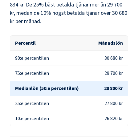
834 kr
. De 25% bäst betalda tjänar mer än
29 700
kr
, medan de 10% högst betalda tjänar över
30 680
kr
per månad.
Percentil
Månadslön
90:e percentilen
30 680 kr
75:e percentilen
29 700 kr
Medianlön (50:e percentilen)
28 800 kr
25:e percentilen
27 800 kr
10:e percentilen
26 820 kr