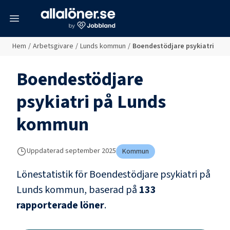
meny
Hem
/
Arbetsgivare
/
Lunds kommun
/
Boendestödjare psykiatri
Boendestödjare
psykiatri
på
Lunds
kommun
Uppdaterad
september 2025
Kommun
Lönestatistik för
Boendestödjare psykiatri
på
Lunds kommun
, baserad på
133
rapporterade löner
.