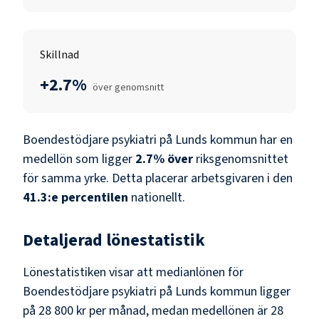
Skillnad
+2.7%
över genomsnitt
Boendestödjare psykiatri
på
Lunds kommun
har en
medellön som ligger
2.7
%
över
riksgenomsnittet
för samma yrke. Detta placerar arbetsgivaren i den
41.3
:e percentilen
nationellt.
Detaljerad lönestatistik
Lönestatistiken visar att medianlönen för
Boendestödjare psykiatri
på
Lunds kommun
ligger
på
28 800 kr
per månad, medan medellönen är
28