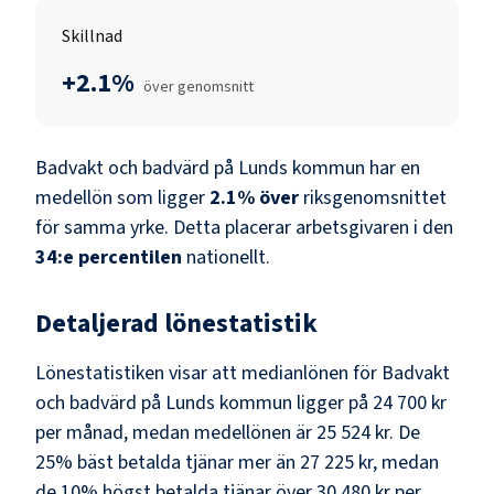
Skillnad
+2.1%
över genomsnitt
Badvakt och badvärd
på
Lunds kommun
har en
medellön som ligger
2.1
%
över
riksgenomsnittet
för samma yrke. Detta placerar arbetsgivaren i den
34
:e percentilen
nationellt.
Detaljerad lönestatistik
Lönestatistiken visar att medianlönen för
Badvakt
och badvärd
på
Lunds kommun
ligger på
24 700 kr
per månad, medan medellönen är
25 524 kr
. De
25% bäst betalda tjänar mer än
27 225 kr
, medan
de 10% högst betalda tjänar över
30 480 kr
per