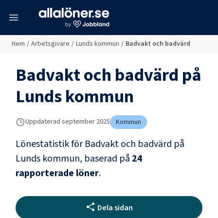
meny
Hem
/
Arbetsgivare
/
Lunds kommun
/
Badvakt och badvärd
Badvakt och badvärd
på
Lunds kommun
Uppdaterad
september 2025
Kommun
Lönestatistik för
Badvakt och badvärd
på
Lunds kommun
, baserad på
24
rapporterade löner
.
Dela sidan