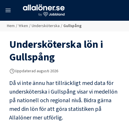
meny
Hem
/
Yrken
/
Undersköterska
/
Gullspång
Undersköterska
lön i
Gullspång
Uppdaterad
augusti 2026
Då vi inte ännu har tillräckligt med data för
undersköterska
i
Gullspång
visar vi medellön
på nationell och regional nivå. Bidra gärna
med din lön för att göra statistiken på
Allalöner mer utförlig.