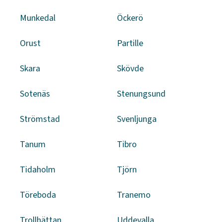
Munkedal
Öckerö
Orust
Partille
Skara
Skövde
Sotenäs
Stenungsund
Strömstad
Svenljunga
Tanum
Tibro
Tidaholm
Tjörn
Töreboda
Tranemo
Trollhättan
Uddevalla