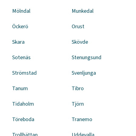
Mölndal
Munkedal
Öckerö
Orust
Skara
Skövde
Sotenäs
Stenungsund
Strömstad
Svenljunga
Tanum
Tibro
Tidaholm
Tjörn
Töreboda
Tranemo
Trollhättan
Uddevalla