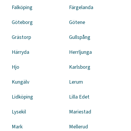
Falköping
Färgelanda
Göteborg
Götene
Grästorp
Gullspång
Härryda
Herrljunga
Hjo
Karlsborg
Kungälv
Lerum
Lidköping
Lilla Edet
Lysekil
Mariestad
Mark
Mellerud