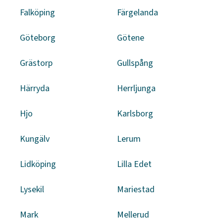
Falköping
Färgelanda
Göteborg
Götene
Grästorp
Gullspång
Härryda
Herrljunga
Hjo
Karlsborg
Kungälv
Lerum
Lidköping
Lilla Edet
Lysekil
Mariestad
Mark
Mellerud