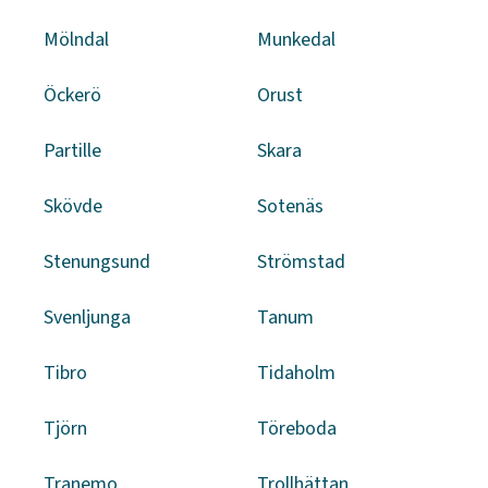
Mölndal
Munkedal
Öckerö
Orust
Partille
Skara
Skövde
Sotenäs
Stenungsund
Strömstad
Svenljunga
Tanum
Tibro
Tidaholm
Tjörn
Töreboda
Tranemo
Trollhättan