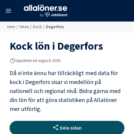
meny
Hem
/
Yrken
/
Kock
/
Degerfors
Kock
lön i
Degerfors
Uppdaterad
augusti 2026
Då vi inte ännu har tillräckligt med data för
kock
i
Degerfors
visar vi medellön på
nationell och regional nivå. Bidra gärna med
din lön för att göra statistiken på Allalöner
mer utförlig.
Dela sidan