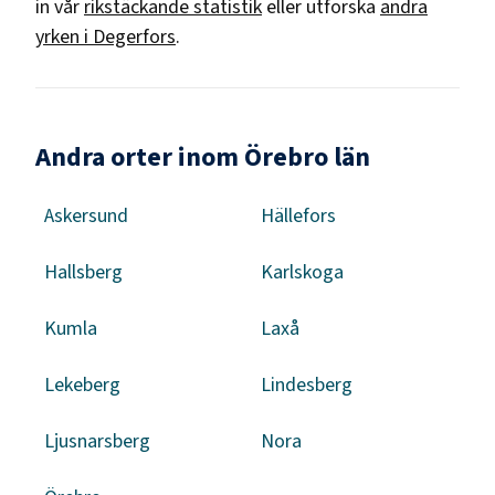
in vår
rikstäckande statistik
eller utforska
andra
yrken i
Degerfors
.
Andra orter inom Örebro län
Askersund
Hällefors
Hallsberg
Karlskoga
Kumla
Laxå
Lekeberg
Lindesberg
Ljusnarsberg
Nora