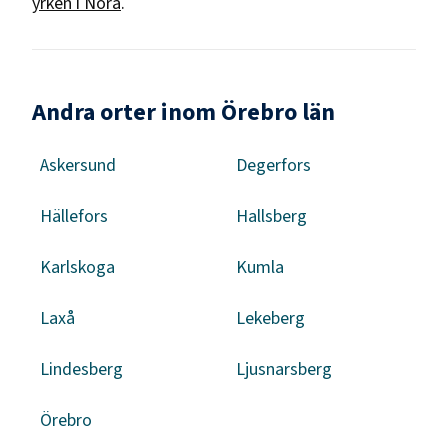
yrken i
Nora
.
Andra orter inom Örebro län
Askersund
Degerfors
Hällefors
Hallsberg
Karlskoga
Kumla
Laxå
Lekeberg
Lindesberg
Ljusnarsberg
Örebro