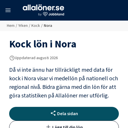
meny
Hem
/
Yrken
/
Kock
/
Nora
Kock
lön i
Nora
Uppdaterad
augusti 2026
Då vi inte ännu har tillräckligt med data för
kock
i
Nora
visar vi medellön på nationell och
regional nivå. Bidra gärna med din lön för att
göra statistiken på Allalöner mer utförlig.
Dela sidan
Lägg till din lön