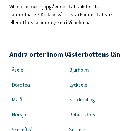
Vill du se mer djupgående statistik för
it-
samordnare
? Kolla in vår
rikstäckande statistik
eller utforska
andra yrken i
Vilhelmina
.
Andra orter inom Västerbottens län
Åsele
Bjurholm
Dorotea
Lycksele
Malå
Nordmaling
Norsjö
Robertsfors
Skellefteå
Sorsele