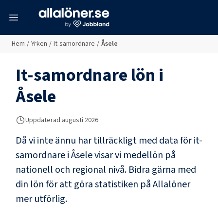
meny
Hem
/
Yrken
/
It-samordnare
/
Åsele
It-samordnare
lön i
Åsele
Uppdaterad
augusti 2026
Då vi inte ännu har tillräckligt med data för
it-
samordnare
i
Åsele
visar vi medellön på
nationell och regional nivå. Bidra gärna med
din lön för att göra statistiken på Allalöner
mer utförlig.