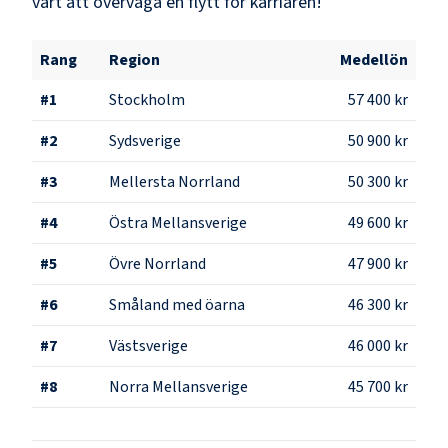
värt att överväga en flytt för karriären!
Rang
Region
Medellön
#
1
Stockholm
57 400 kr
#
2
Sydsverige
50 900 kr
#
3
Mellersta Norrland
50 300 kr
#
4
Östra Mellansverige
49 600 kr
#
5
Övre Norrland
47 900 kr
#
6
Småland med öarna
46 300 kr
#
7
Västsverige
46 000 kr
#
8
Norra Mellansverige
45 700 kr