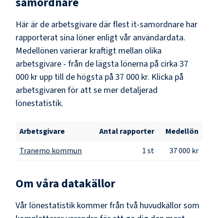
samordnare
Här är de arbetsgivare där flest
it-samordnare
har
rapporterat sina löner enligt vår användardata.
Medellönen varierar kraftigt mellan olika
arbetsgivare - från de lägsta lönerna på cirka
37
000 kr
upp till de högsta på
37 000 kr
. Klicka på
arbetsgivaren för att se mer detaljerad
lönestatistik.
Arbetsgivare
Antal rapporter
Medellön
Tranemo kommun
1
st
37 000 kr
Om våra datakällor
Vår lönestatistik kommer från två huvudkällor som