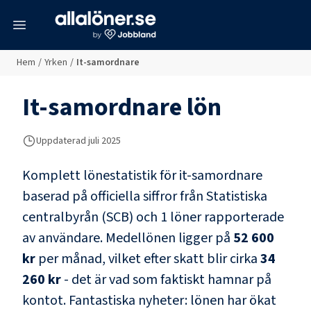
meny
Hem
/
Yrken
/
It-samordnare
It-samordnare
lön
Uppdaterad juli 2025
Komplett lönestatistik för
it-samordnare
baserad på officiella siffror från Statistiska
centralbyrån (SCB) och
1 löner rapporterade
av användare
. Medellönen ligger på
52 600
kr
per månad, vilket efter skatt blir cirka
34
260 kr
- det är vad som faktiskt hamnar på
kontot.
Fantastiska nyheter: lönen har ökat