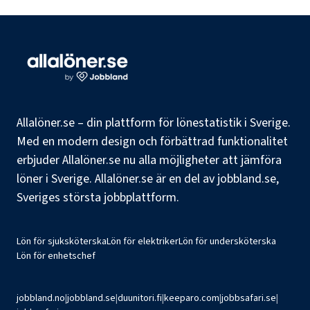
Allalöner.se – din plattform för lönestatistik i Sverige.
Med en modern design och förbättrad funktionalitet
erbjuder Allalöner.se nu alla möjligheter att jämföra
löner i Sverige. Allalöner.se är en del av jobbland.se,
Sveriges största jobbplattform.
Lön för sjuksköterska
Lön för elektriker
Lön för undersköterska
Lön för enhetschef
jobbland.no
|
jobbland.se
|
duunitori.fi
|
keeparo.com
|
jobbsafari.se
|