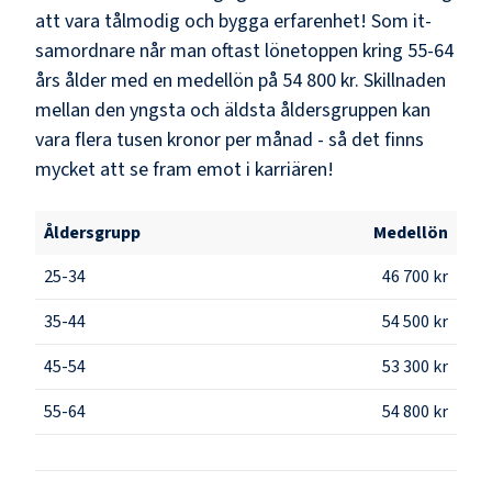
att vara tålmodig och bygga erfarenhet! Som
it-
samordnare
når man oftast lönetoppen kring
55-64
års ålder med en medellön på
54 800 kr
. Skillnaden
mellan den yngsta och äldsta åldersgruppen kan
vara flera tusen kronor per månad - så det finns
mycket att se fram emot i karriären!
Åldersgrupp
Medellön
25-34
46 700 kr
35-44
54 500 kr
45-54
53 300 kr
55-64
54 800 kr