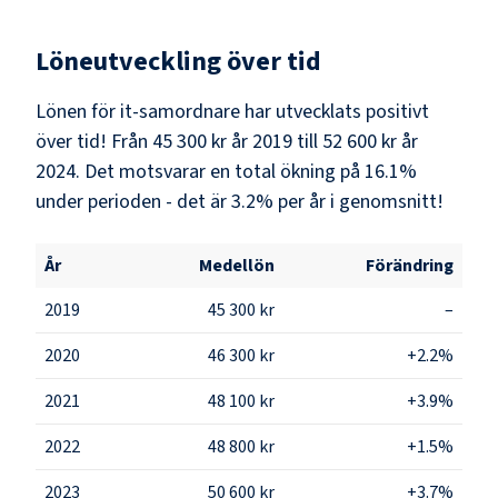
Löneutveckling över tid
Lönen för it-samordnare har utvecklats positivt
över tid! Från 45 300 kr år 2019 till 52 600 kr år
2024. Det motsvarar en total ökning på 16.1%
under perioden - det är 3.2% per år i genomsnitt!
År
Medellön
Förändring
2019
45 300 kr
–
2020
46 300 kr
+2.2%
2021
48 100 kr
+3.9%
2022
48 800 kr
+1.5%
2023
50 600 kr
+3.7%