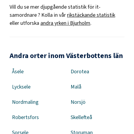
Vill du se mer djupgående statistik för
it-
samordnare
? Kolla in vår
rikstäckande statistik
eller utforska
andra yrken i
Bjurholm
.
Andra orter inom Västerbottens län
Åsele
Dorotea
Lycksele
Malå
Nordmaling
Norsjö
Robertsfors
Skellefteå
Sorsele
Storuman