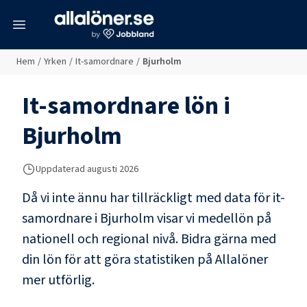
meny
Hem
/
Yrken
/
It-samordnare
/
Bjurholm
It-samordnare
lön i
Bjurholm
Uppdaterad
augusti 2026
Då vi inte ännu har tillräckligt med data för
it-
samordnare
i
Bjurholm
visar vi medellön på
nationell och regional nivå. Bidra gärna med
din lön för att göra statistiken på Allalöner
mer utförlig.